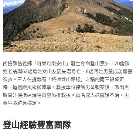
南投縣信義鄉「可樂可樂安山」發生奪命登山意外，70歲陳
姓老翁與63歲詹姓女山友因失溫身亡，8歲蔣姓男童成功報警
獲救。三人在挑戰有「終極登山路線」之稱的南三段縱走
時，遭遇颱風楊柳襲擊。救援單位接獲男童報案後，派出黑
鷹直升機抵達現場實施吊掛救援。兩名成人送院後不治，男
童生命跡象穩定。
登山經驗豐富團隊