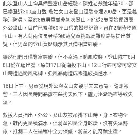
此次登山人士均具備豐富山岳經驗。陳姓老翁雖年過70，卻
已攀登近300座山岳; 詹姓女山友登山經驗亦達200岳，更是義
務消防員。至於8歲男童並非初次登山，他從2歲開始便跟隨
外公攀山，目前已累積60座山岳的攀登紀錄，曾在2歲時登頂
玉山。有人對兩位長者帶領8歲兒童挑戰高難度路線提出質
疑，但男童的登山資歷顯示其具備相當經驗。
雖然他們具備豐富經驗，但不幸遇上颱風吹襲，登山隊在8月
8日從花蓮出發，原訂17日從南投下山。12日行經可樂可樂安
山時遭遇颱風楊柳，強風暴雨造成帳篷破損進水。
16日上午，男童發現外公與女山友幾乎失去意識，隨即報
警。三人因長時間暴露在惡劣天候下，體力逐漸耗盡導致失
溫。
救援人員指出，外公、女山友被吊掛下山時，身上衣物全
濕，鞋內更是積滿水，但蔣童卻是全身乾燥，沒有失溫跡
象，推測二人在過程中全力保護，蔣童才能奇蹟生還。