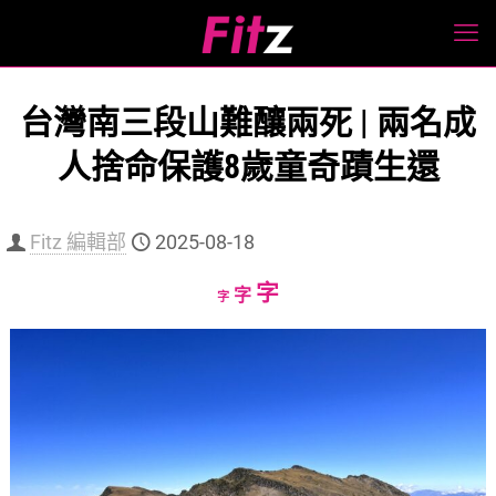
台灣南三段山難釀兩死 | 兩名成
人捨命保護8歲童奇蹟生還
Fitz 編輯部
2025-08-18
Increase
字
Reset
Decrease
字
字
font
font
font
size.
size.
size.