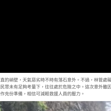
垂直的峭壁，天氣惡劣時不時有落石意外。不過，林管處
的民眾未有足夠考量下，往往處於危險之中。這次意外雖
，作充份準備，相信可減輕救援人員的壓力。