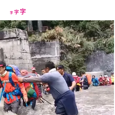
Increase
字
Reset
Decrease
字
字
font
font
font
size.
size.
size.