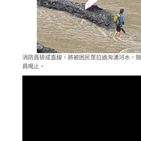
消防員排成直線，將被困民眾拉過洶湧河水，
員喝止。