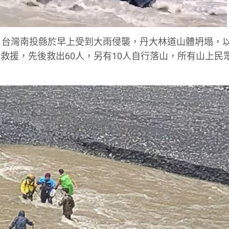
。台灣南投縣於早上受到大雨侵襲，丹大林道山體坍塌，
救援，先後救出60人，另有10人自行落山，所有山上民