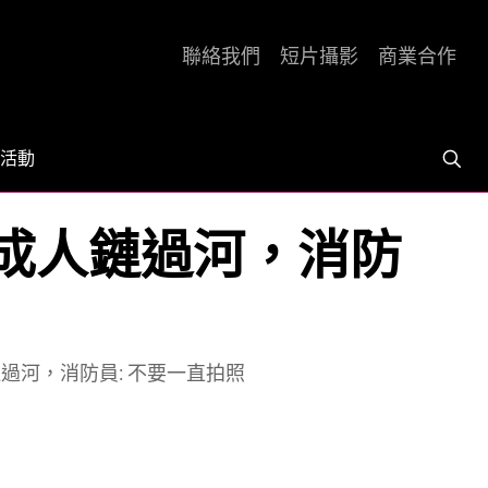
聯絡我們
短片攝影
商業合作
活動
拉成人鏈過河，消防
鏈過河，消防員: 不要一直拍照