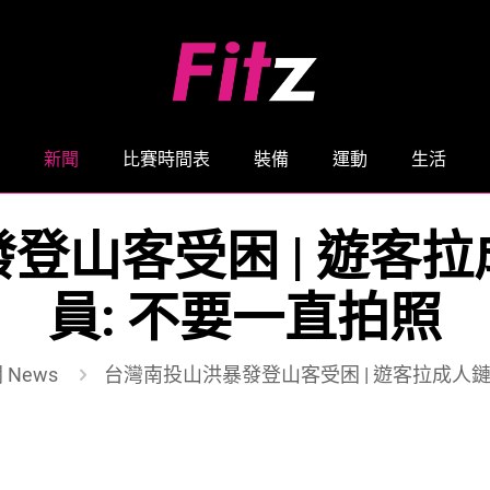
新聞
比賽時間表
裝備
運動
生活
登山客受困 | 遊客
員: 不要一直拍照
 News
台灣南投山洪暴發登山客受困 | 遊客拉成人