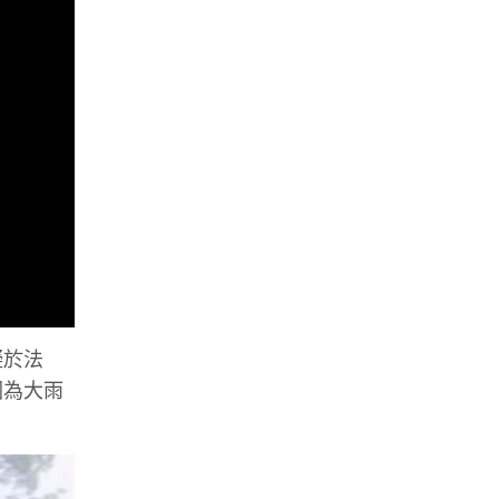
礙於法
因為大雨