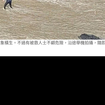
險象橫生。不過有被救人士不顧危險，沿途舉機拍攝，隨