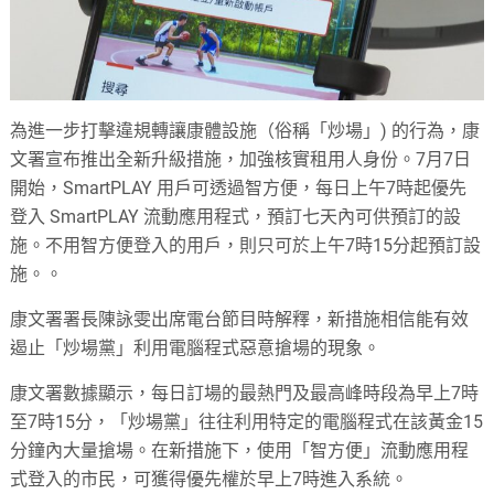
為進一步打擊違規轉讓康體設施（俗稱「炒場」) 的行為，康
文署宣布推出全新升級措施，加強核實租用人身份。7月7日
開始，SmartPLAY 用戶可透過智方便，每日上午7時起優先
登入 SmartPLAY 流動應用程式，預訂七天內可供預訂的設
施。不用智方便登入的用戶，則只可於上午7時15分起預訂設
施。。
康文署署長陳詠雯出席電台節目時解釋，新措施相信能有效
遏止「炒場黨」利用電腦程式惡意搶場的現象。
康文署數據顯示，每日訂場的最熱門及最高峰時段為早上7時
至7時15分，「炒場黨」往往利用特定的電腦程式在該黃金15
分鐘內大量搶場。在新措施下，使用「智方便」流動應用程
式登入的市民，可獲得優先權於早上7時進入系統。