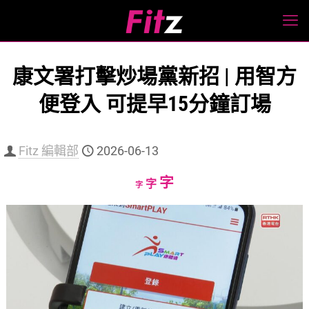
康文署打擊炒場黨新招 | 用智方
便登入 可提早15分鐘訂場
Fitz 編輯部
2026-06-13
Increase
字
Reset
Decrease
字
字
font
font
font
size.
size.
size.