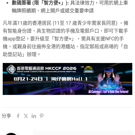
數碼簽署 (限「智方便+」):
具法律效力，可用於網上車
輛牌照續期、網上開戶或遞交重要申請
凡年滿11歲的香港居民 (11至 17 歲青少年需家長同意) ，擁
有智能身份證、具生物認證的手機及電郵戶口，即可下載手
機app登記。要升級至「智方便+」，需具有支援NFC的手
機，或親身前往遍佈全港的港鐵站、指定郵局或商場的「自
助登記站」辦理。
分享