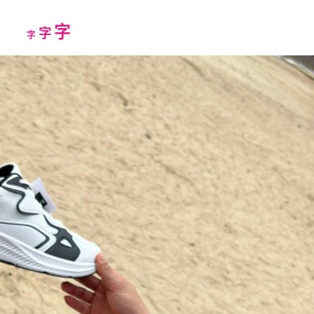
Increase
字
Reset
Decrease
字
字
font
font
font
size.
size.
size.