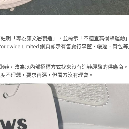
註明「專為康文署製造」，並標示「不適宜高衝擊運動」 (
供應商 JWS Worldwide Limited 網頁顯示有售賣行李篋、帳篷、背
no 跑鞋，改為以內部招標方式找來沒有造鞋經驗的供應商
適度不理想，要求再選，但署方沒有理會。