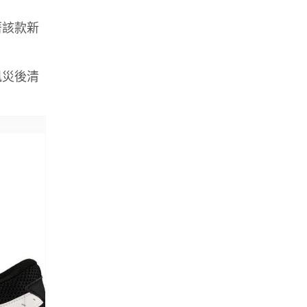
著該款新
風災後清