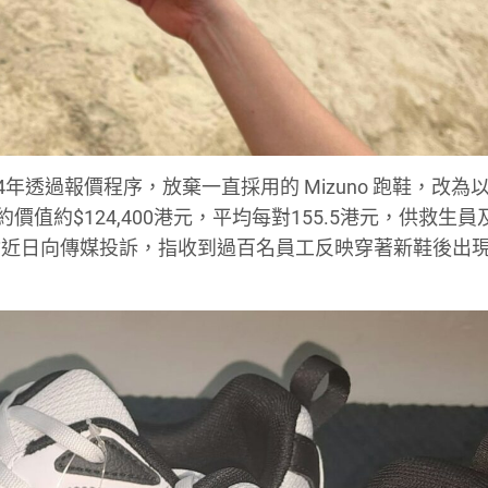
年透過報價程序，放棄一直採用的 Mizuno 跑鞋，改為
值約$124,400港元，平均每對155.5港元，供救生員
會近日向傳媒投訴，指收到過百名員工反映穿著新鞋後出