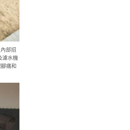
以內部招
及濾水機
現腳痛和