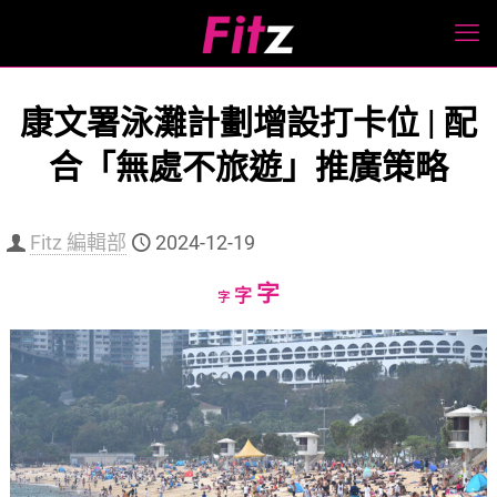
康文署泳灘計劃增設打卡位 | 配
合「無處不旅遊」推廣策略
Fitz 編輯部
2024-12-19
Increase
字
Reset
Decrease
字
字
font
font
font
size.
size.
size.