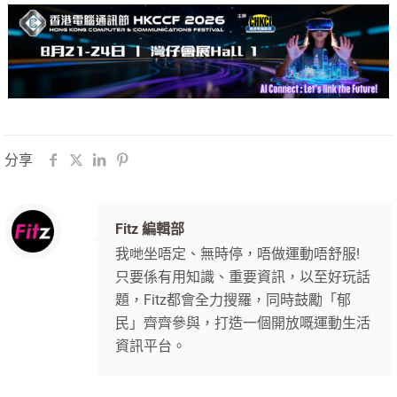
分享
Fitz 編輯部
我哋坐唔定、無時停，唔做運動唔舒服!
只要係有用知識、重要資訊，以至好玩話
題，Fitz都會全力搜羅，同時鼓勵「郁
民」齊齊參與，打造一個開放嘅運動生活
資訊平台。