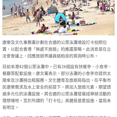
康樂及文化事務署計劃在合適的公眾泳灘增設打卡拍照位
置，以配合香港「無處不旅遊」的推廣策略。此消息是在立
法會會議上，回應旅遊界議員姚柏良的質詢時公布。
目前本港42個公眾泳灘中，已有26個設有快餐亭、小食亭、
餐廳等配套設施。康文署表示，部分泳灘的小食亭亦提供太
陽傘及沙灘椅出租服務。文化體育及旅遊局指出，在平衡市
民康樂需求及水上安全的前提下，將加入旅遊元素，期望透
過多元化的泳灘設施，將合適的公眾泳灘發展成舉辦活動的
理想場地。至於所謂的「打卡位」具體是甚麼設施，當局未
有明言。