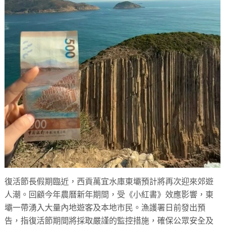
復活節長假期臨近，西貢萬宜水庫東壩預計將再次迎來郊遊
人潮。回顧今年農曆新年期間，受《小紅書》效應影響，東
壩一帶湧入大量內地遊客及本地市民。漁護署日前發出預
告，指復活節期間將採取嚴謹的監控措施，確保公眾安全及