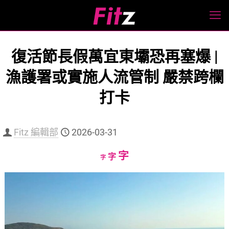
復活節長假萬宜東壩恐再塞爆 |
漁護署或實施人流管制 嚴禁跨欄
打卡
Fitz 編輯部
2026-03-31
Increase
字
Reset
Decrease
字
字
font
font
font
size.
size.
size.