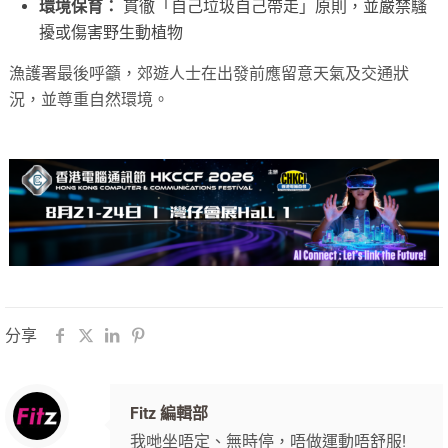
環境保育：
貫徹「自己垃圾自己帶走」原則，並嚴禁騷
擾或傷害野生動植物
漁護署最後呼籲，郊遊人士在出發前應留意天氣及交通狀
況，並尊重自然環境。
分享
Fitz 編輯部
我哋坐唔定、無時停，唔做運動唔舒服!