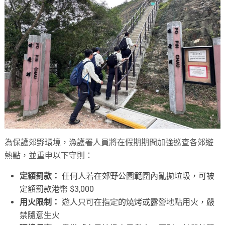
為保護郊野環境，漁護署人員將在假期期間加強巡查各郊遊
熱點，並重申以下守則：
定額罰款：
任何人若在郊野公園範圍內亂拋垃圾，可被
定額罰款港幣 $3,000
用火限制：
遊人只可在指定的燒烤或露營地點用火，嚴
禁隨意生火