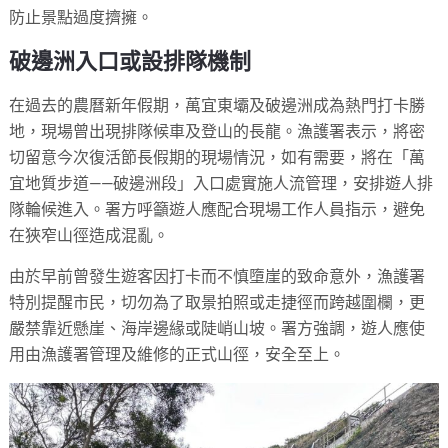
防止景點過度擠擁。
破邊洲入口或設排隊機制
在過去的農曆新年假期，萬宜東壩及破邊洲成為熱門打卡勝
地，現場曾出現排隊候車及登山的長龍。漁護署表示，將密
切留意今次復活節長假期的現場情況，如有需要，將在「萬
宜地質步道——破邊洲段」入口處實施人流管理，安排遊人排
隊輪候進入。署方呼籲遊人應配合現場工作人員指示，避免
在狹窄山徑造成混亂。
由於早前曾發生遊客因打卡而不慎墮崖的致命意外，漁護署
特別提醒市民，切勿為了取景拍照或走捷徑而跨越圍欄，更
嚴禁靠近懸崖、海岸邊緣或陡峭山坡。署方強調，遊人應使
用由漁護署管理及維修的正式山徑，安全至上。