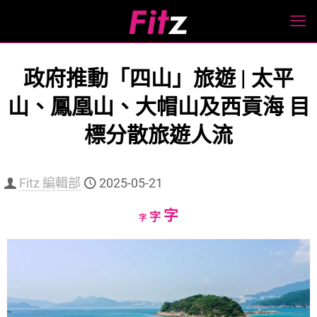
政府推動「四山」旅遊 | 太平
山、鳳凰山、大帽山及西貢海 目
標分散旅遊人流
Fitz 編輯部
2025-05-21
Increase
字
Reset
Decrease
字
字
font
font
font
size.
size.
size.