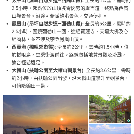
太平山 (爐峰自然步道—西高山段):
全長約4公里，需時約
2.5小時，起點位於山頂凌霄閣旁的盧吉道，終點為西高
山觀景台。沿途可俯瞰維港景色，交通便利。
鳳凰山 (昂坪自然步道—彌勒山段):
全長約5公里，需時約
2.5小時，圍繞彌勒山一圈，途經寶蓮寺、天壇大佛及心
經簡林，並不涉及攀登鳳凰山頂。
西貢海 (橋咀郊遊徑)
: 全長約2公里，需時約1.5小時，位
於橋咀島，需乘街渡前往。路線包括地質景觀及沙灘，
適合輕鬆遠足。
大帽山 (扶輪公園至大帽山觀景台)
: 全長約3.6公里，需時
約2小時，由扶輪公園出發，沿大帽山道攀升至觀景台，
可俯瞰錦田一帶。