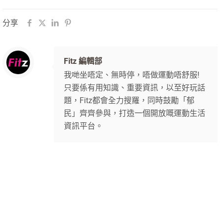
分享
Fitz 編輯部
我哋坐唔定、無時停，唔做運動唔舒服!
只要係有用知識、重要資訊，以至好玩話
題，Fitz都會全力搜羅，同時鼓勵「郁
民」齊齊參與，打造一個開放嘅運動生活
資訊平台。