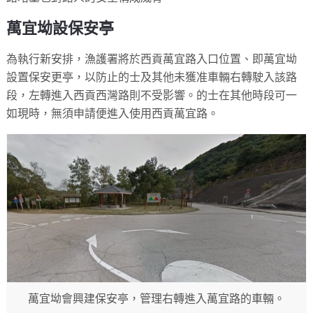
萬宜坳設保安亭
為執行新安排，漁護署將於西貢萬宜路入口位置、即萬宜坳
設置保安更亭，以防止的士及其他未獲准車輛右轉駛入該路
段，左轉進入西貢西灣路則不受影響。的士在其他時段可一
如現時，無須申請便進入使用西貢萬宜路。
萬宜坳會興建保安亭，管理右轉進入萬宜路的車輛。