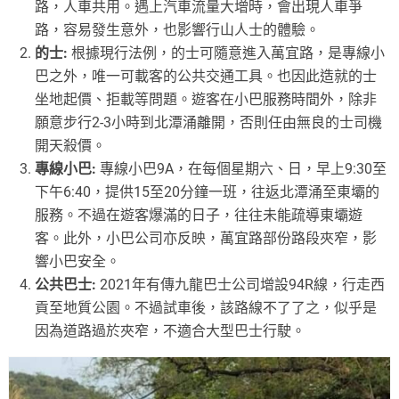
路，人車共用。遇上汽車流量大增時，會出現人車爭
路，容易發生意外，也影響行山人士的體驗。
的士:
根據現行法例，的士可隨意進入萬宜路，是專線小
巴之外，唯一可載客的公共交通工具。也因此造就的士
坐地起價、拒載等問題。遊客在小巴服務時間外，除非
願意步行2-3小時到北潭涌離開，否則任由無良的士司機
開天殺價。
專線小巴:
專線小巴9A，在每個星期六、日，早上9:30至
下午6:40，提供15至20分鐘一班，往返北潭涌至東壩的
服務。不過在遊客爆滿的日子，往往未能疏導東壩遊
客。此外，小巴公司亦反映，萬宜路部份路段夾窄，影
響小巴安全。
公共巴士:
2021年有傳九龍巴士公司增設94R線，行走西
貢至地質公園。不過試車後，該路線不了了之，似乎是
因為道路過於夾窄，不適合大型巴士行駛。