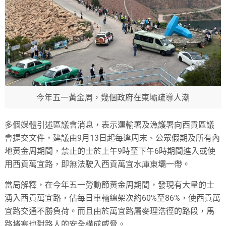
今年五一黃金周，幾個政府在東壩疏導人潮
多個媒體引述區議會消息，表示運輸署及漁護署向西貢區議
會提交文件，建議由9月13日起每逢周末、公眾假期及所有內
地黃金周期間，禁止的士於上午9時至下午6時期間進入或使
用西貢萬宜路，即無法駛入西貢萬宜水庫東壩一帶。
當局解釋，在今年五一勞動節黃金周期間，發現有大量的士
湧入西貢萬宜路，佔每日車輛總架次約60%至86%，使西貢萬
宜路交通不勝負荷。而且由於萬宜路屬麥理浩徑的路段，馬
路堵塞也對路人的安全構成威脅。