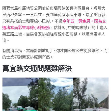
隨著當局推廣地質公園並於東壩興建破邊洲觀景台，吸引大
量內地遊客。一直以來，要到達萬宜水庫東壩，除了步行就
只有乘搭的士和專線小巴9A。不過
今年五一黃金周，因為交
通堵塞而影響專線小線服務
，估計9月中的周末禁止的士進入
萬宜路之後，當局會安排加強專線小巴服務，以疏導東壩人
流。
有關消息指，當局計劃於8月下旬才向公眾公布更多細節，而
的士業界對新安排感到愕然。
萬宜路交通問題難解決