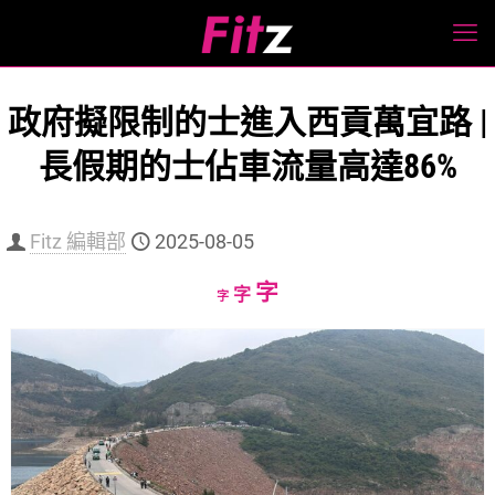
政府擬限制的士進入西貢萬宜路 |
長假期的士佔車流量高達86%
Fitz 編輯部
2025-08-05
Increase
字
Reset
Decrease
字
字
font
font
font
size.
size.
size.