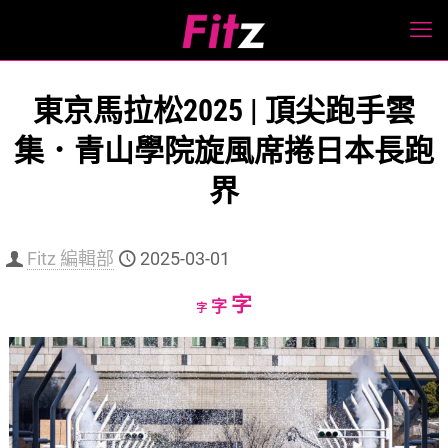
東京馬拉松2025 | 頂尖跑手雲
集．青山學院旋風席捲日本長跑
界
Fitz 編輯部
2025-03-01
Increase
字
Reset
Decrease
字
字
font
font
font
size.
size.
size.