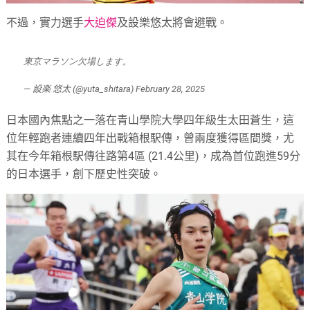
不過，實力選手
大迫傑
及設樂悠太將會避戰。
東京マラソン欠場します。
— 設楽 悠太 (@yuta_shitara)
February 28, 2025
日本國內焦點之一落在青山學院大學四年級生太田蒼生，這
位年輕跑者連續四年出戰箱根駅傳，曾兩度獲得區間獎，尤
其在今年箱根駅傳往路第4區 (21.4公里)，成為首位跑進59分
的日本選手，創下歷史性突破。