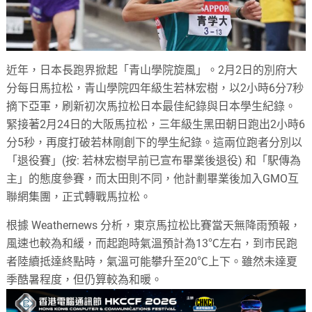
近年，日本長跑界掀起「青山學院旋風」。2月2日的別府大
分每日馬拉松，青山學院四年級生若林宏樹，以2小時6分7秒
摘下亞軍，刷新初次馬拉松日本最佳紀錄與日本學生紀錄。
緊接著2月24日的大阪馬拉松，三年級生黑田朝日跑出2小時6
分5秒，再度打破若林剛創下的學生紀錄。這兩位跑者分別以
「退役賽」(按: 若林宏樹早前已宣布畢業後退役) 和「駅傳為
主」的態度參賽，而太田則不同，他計劃畢業後加入GMO互
聯網集團，正式轉戰馬拉松。
根據 Weathernews 分析，東京馬拉松比賽當天無降雨預報，
風速也較為和緩，而起跑時氣溫預計為13℃左右，到市民跑
者陸續抵達終點時，氣溫可能攀升至20℃上下。雖然未達夏
季酷暑程度，但仍算較為和暖。