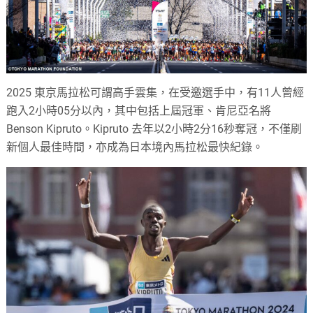
2025 東京馬拉松可謂高手雲集，在受邀選手中，有11人曾經
跑入2小時05分以內，其中包括上屆冠軍、肯尼亞名將
Benson Kipruto。Kipruto 去年以2小時2分16秒奪冠，不僅刷
新個人最佳時間，亦成為日本境內馬拉松最快紀錄。