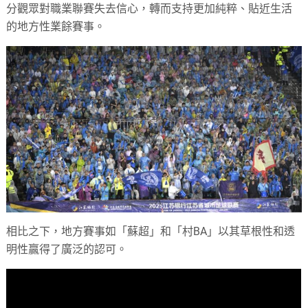
分觀眾對職業聯賽失去信心，轉而支持更加純粹、貼近生活
的地方性業餘賽事。
相比之下，地方賽事如「蘇超」和「村BA」以其草根性和透
明性贏得了廣泛的認可。