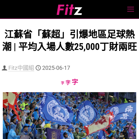
江蘇省「蘇超」引爆地區足球熱
潮 | 平均入場人數25,000丁財兩旺
Fitz中國組
2025-06-17
Increase
字
Reset
Decrease
字
字
font
font
font
size.
size.
size.