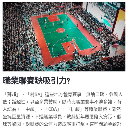
職業聯賽缺吸引力?
「蘇超」、「村BA」這些地方體育賽事，無論口碑、參與人
數；話題性，以至商業贊助，隨時比職業賽事不遑多讓。有
人認為，「中超」、「CBA」、「排超」等職業聯賽，雖然
坐擁巨量資源，不過職業球員、教練近年屢屢陷入貪污、假
球等醜聞，對聯賽的公信力造成嚴重打擊。這些問題導致部