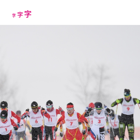
Increase
字
Reset
Decrease
字
字
font
font
font
size.
size.
size.