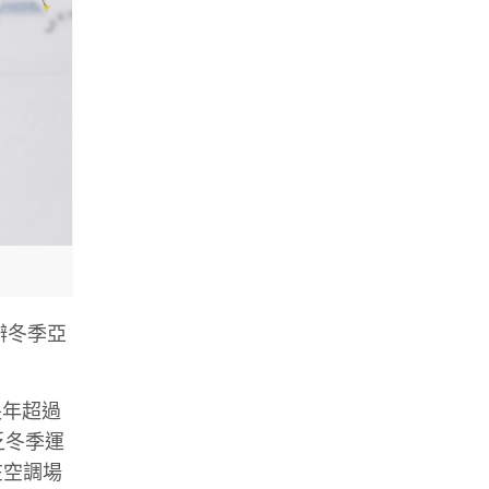
辦冬季亞
長年超過
乏冬季運
在空調場