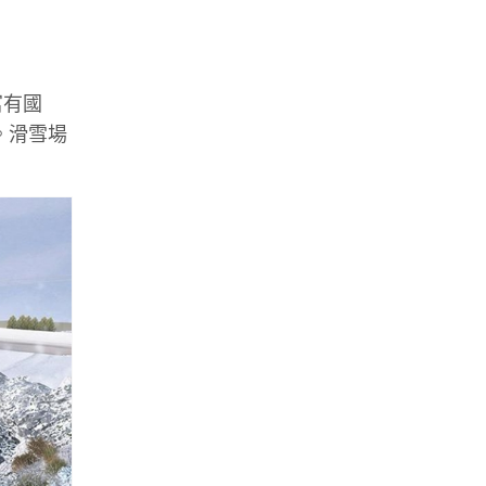
富有國
工。滑雪場