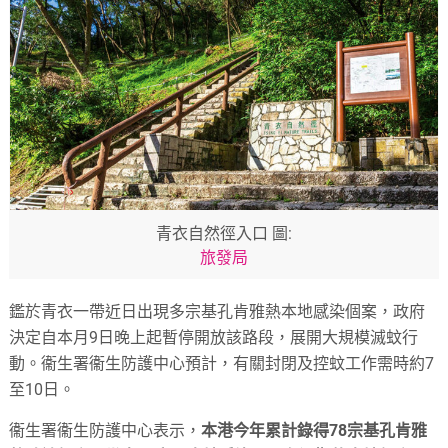
青衣自然徑入口 圖:
旅發局
鑑於青衣一帶近日出現多宗基孔肯雅熱本地感染個案，政府
決定自本月9日晚上起暫停開放該路段，展開大規模滅蚊行
動。衞生署衞生防護中心預計，有關封閉及控蚊工作需時約7
至10日。
衞生署衞生防護中心表示，
本港今年累計錄得78宗基孔肯雅