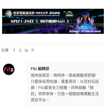
分享
Fitz 編輯部
我哋坐唔定、無時停，唔做運動唔舒服!
只要係有用知識、重要資訊，以至好玩話
題，Fitz都會全力搜羅，同時鼓勵「郁
民」齊齊參與，打造一個開放嘅運動生活
資訊平台。