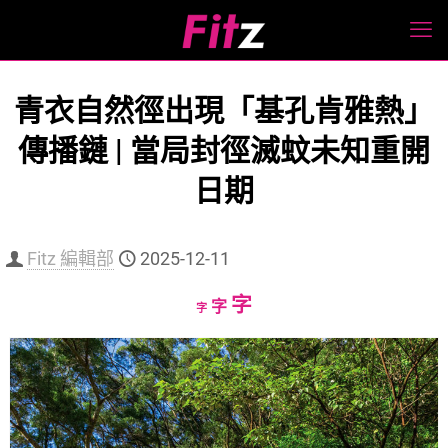
青衣自然徑出現「基孔肯雅熱」
傳播鏈 | 當局封徑滅蚊未知重開
日期
Fitz 編輯部
2025-12-11
Increase
字
Reset
Decrease
字
字
font
font
font
size.
size.
size.