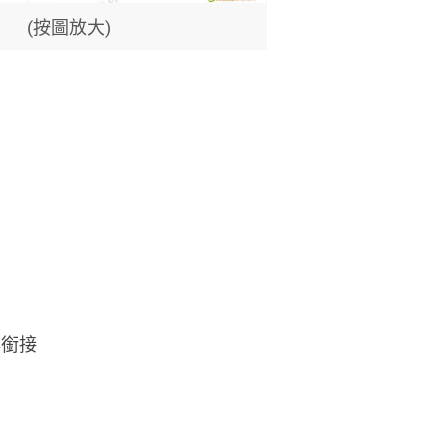
(按圖放大)
年銜接