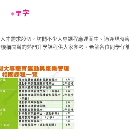
Increase
字
Reset
Decrease
字
字
font
font
font
size.
size.
size.
人才需求殷切，坊間不少大專課程應運而生。適逢現時臨
術機構開辦的熱門升學課程供大家參考。希望各位同學仔