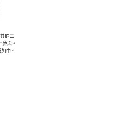
一(其餘三
士參與。
增加中。