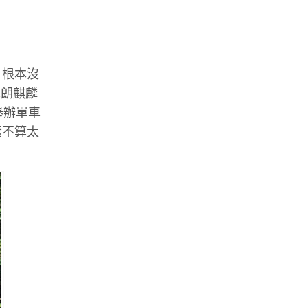
，根本沒
元朗麒麟
舉辦單車
素不算太