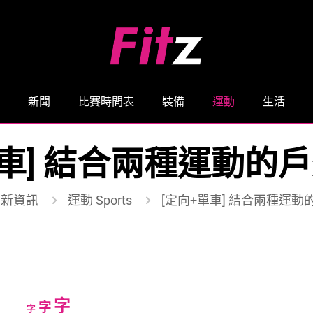
新聞
比賽時間表
裝備
運動
生活
單車] 結合兩種運動的
最新資訊
運動 Sports
[定向+單車] 結合兩種運
Increase
字
Reset
Decrease
字
字