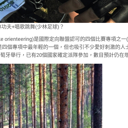
功夫+唱歌跳舞(少林足球)？
ke orienteering)是國際定向聯盟認可的四個比賽專項之
是四個專項中最年輕的一個，但也吸引不少愛好刺激的人
萄牙舉行，已有20個國家確定派隊參加，數目預計仍在