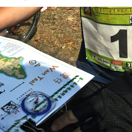
font
font
font
size.
size.
size.