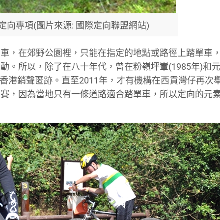
向專項(圖片來源: 國際定向聯盟網站)
單車，在郊野公園裡，只能在指定的地點或路徑上踏單車
。所以，除了在八十年代，曾在粉嶺坪輋(1985年)和
在香港銷聲匿跡。直至2011年，才有機構在西貢灣仔再次
圈賽，因為當地只有一條道路適合踏單車，所以定向的元