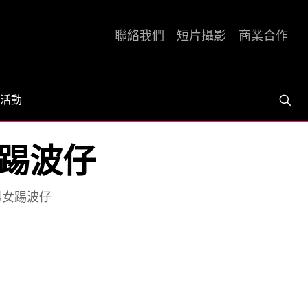
聯絡我們
短片攝影
商業合作
活動
女踢波仔
男女踢波仔