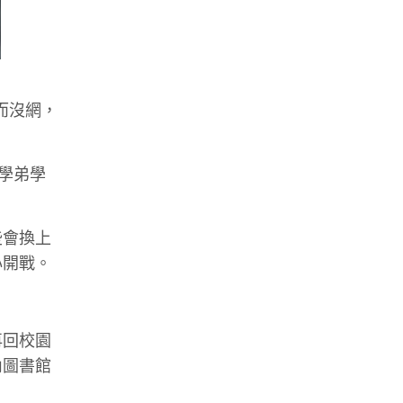
而沒網，
學弟學
些會換上
心開戰。
再回校園
內圖書館