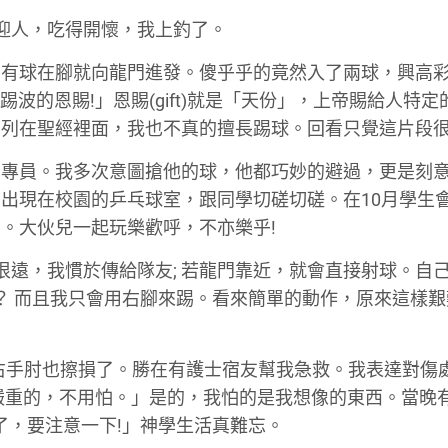
迎人，吃得開懷，我上釣了。
，有球在腳就向龍門進發。傻乎乎的竟然入了兩球，興高
 你有踢波的恩賜!」恩賜(gift)就是「天份」，上帝賜給人特
有列在聖經裡面，我也不真的擅長踢球。回看只覺這片段
的專員。我多次意圖搶他的球，他都巧妙的避過，更是刻
出現在校園的乒乓球室，跟同學切磋切磋。在10月學生
。大伙兒一起玩樂歡呼，不亦樂乎!
若龍門很遠，我慣於傳給隊友; 若龍門靠近，就會直接射球。自
腳？ 而且我只會用右腳來踢。看來簡單的動作，原來這樣
右手肘也擦損了。勝在有護士宿友幫我急救。我表達對傷
嚴重的，不用怕。」是的，我怕的是我想像的東西。當晚
了，要注意一下!」神學生活真難忘。