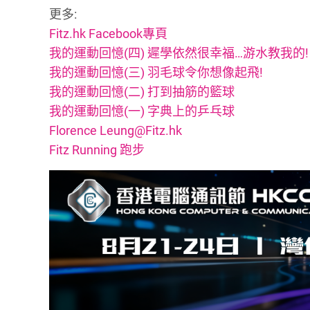
更多:
Fitz.hk Facebook專頁
我的運動回憶(四) 遲學依然很幸福…游水教我的!
我的運動回憶(三) 羽毛球令你想像起飛!
我的運動回憶(二) 打到抽筋的籃球
我的運動回憶(一) 字典上的乒乓球
Florence
Leung@Fitz.hk
Fitz Running 跑步