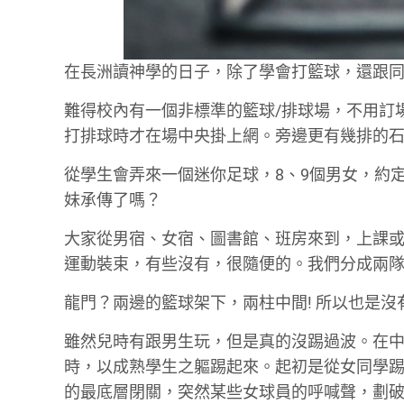
在長洲讀神學的日子，除了學會打籃球，還跟
難得校內有一個非標準的籃球/排球場，不用訂
打排球時才在場中央掛上網。旁邊更有幾排的
從學生會弄來一個迷你足球，8、9個男女，約
妹承傳了嗎？
大家從男宿、女宿、圖書館、班房來到，上課
運動裝束，有些沒有，很隨便的。我們分成兩
龍門？兩邊的籃球架下，兩柱中間! 所以也是沒
雖然兒時有跟男生玩，但是真的沒踢過波。在
時，以成熟學生之軀踢起來。起初是從女同學
的最底層閉關，突然某些女球員的呼喊聲，劃