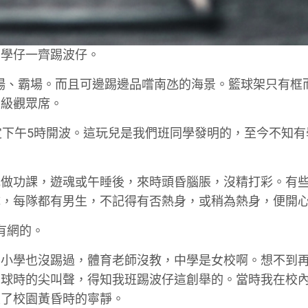
同學仔一齊踢波仔。
場、霸場。而且可邊踢邊品嚐南氹的海景。籃球架只有框
石級觀眾席。
定下午5時開波。這玩兒是我們班同學發明的，至今不知有
或做功課，遊魂或午睡後，來時頭昏腦脹，沒精打彩。有
隊，每隊都有男生，不記得有否熱身，或稍為熱身，便開
有網的。
中小學也沒踢過，體育老師沒教，中學是女校啊。想不到
踢球時的尖叫聲，得知我班踢波仔這創舉的。當時我在校
破了校園黃昏時的寧靜。