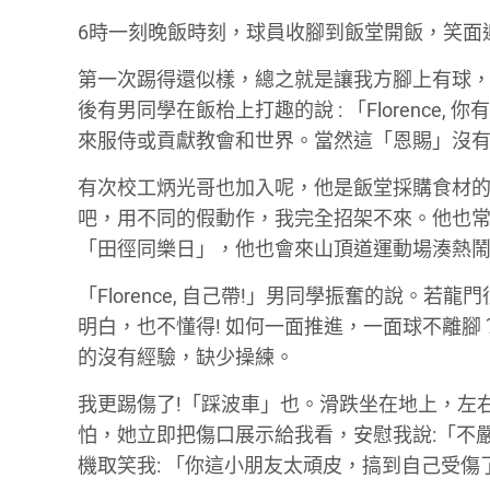
6時一刻晚飯時刻，球員收腳到飯堂開飯，笑面
第一次踢得還似樣，總之就是讓我方腳上有球
後有男同學在飯枱上打趣的說 : 「Florence,
來服侍或貢獻教會和世界。當然這「恩賜」沒
有次校工炳光哥也加入呢，他是飯堂採購食材
吧，用不同的假動作，我完全招架不來。他也常
「田徑同樂日」，他也會來山頂道運動場湊熱鬧
「Florence, 自己帶!」男同學振奮的說。
明白，也不懂得! 如何一面推進，一面球不離
的沒有經驗，缺少操練。
我更踢傷了!「踩波車」也。滑跌坐在地上，左
怕，她立即把傷口展示給我看，安慰我說:「不
機取笑我: 「你這小朋友太頑皮，搞到自己受傷