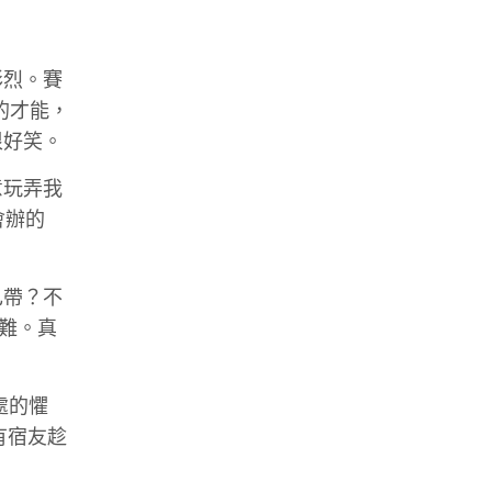
彩烈。賽
定的才能，
很好笑。
意玩弄我
會辦的
己帶？不
艱難。真
處的懼
有宿友趁