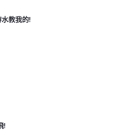
游水教我的!
!