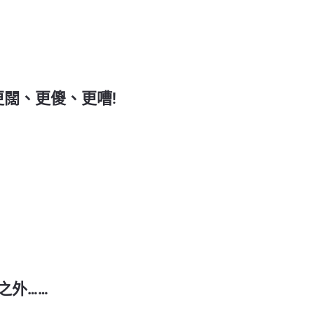
 更闊、更傻、更嘈!
之外……