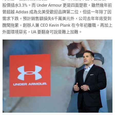
股價插水3.3%。而 Under Armour 更是四面楚歌，雖然幾年前
曾超越 Adidas 成為北美受歡迎品牌第二位，但這一年除了因
需求下跌，預計銷售額損失6千萬美元外，公司去年年底受到
醜聞拖累，創辦人兼 CEO Kevin Plank 在今年初離職，再加上
外圍環境惡劣，UA 要翻身可說是難上加難。