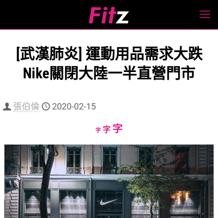
[武漢肺炎] 運動用品需求大跌
Nike關閉大陸一半直營門市
張伯倫
2020-02-15
Increase
字
Reset
Decrease
字
字
font
font
font
size.
size.
size.