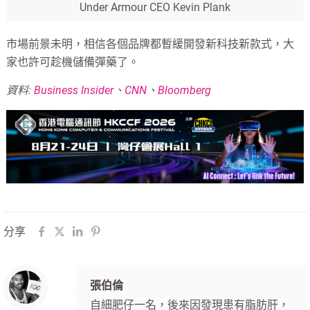
Under Armour CEO Kevin Plank
市場前景未明，相信各個品牌都暫緩開發新科技新款式，大
家也許可趁機儲備彈藥了。
資料:
Business Insider
、
CNN
、
Bloomberg
分享
張伯倫
自細肥仔一名，後來因發現患有脂肪肝，