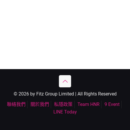
© 2026 by Fitz Group Limited | All Rights Reserved
聯絡我們
關於我們
私隱政策
Team HNR
9 Event
LINE Today