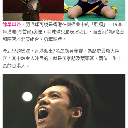
除單車外
，羽毛球可說是香港在奧運會中的「強項」，1988
年漢城(今首爾)奧運，羽球球只屬表演項目，而香港的陳念慈
和陳智才混雙組合，勇奪銅牌。
今屆里約奧運，香港派出7名運動員參賽，為歷史最龐大陣
容。其中較令人注目的，就是伍家朗及葉珮延，兩位土生土
長的香港人。