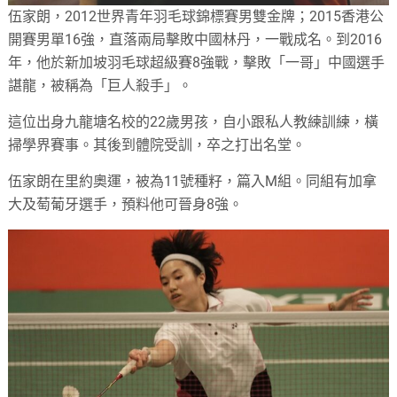
伍家朗，2012世界青年羽毛球錦標賽男雙金牌；2015香港公
開賽男單16強，直落兩局擊敗中國林丹，一戰成名。到2016
年，他於新加坡羽毛球超級賽8強戰，擊敗「一哥」中國選手
諶龍，被稱為「巨人殺手」。
這位出身九龍塘名校的22歲男孩，自小跟私人教練訓練，橫
掃學界賽事。其後到體院受訓，卒之打出名堂。
伍家朗在里約奧運，被為11號種籽，篇入M組。同組有加拿
大及萄葡牙選手，預料他可晉身8強。