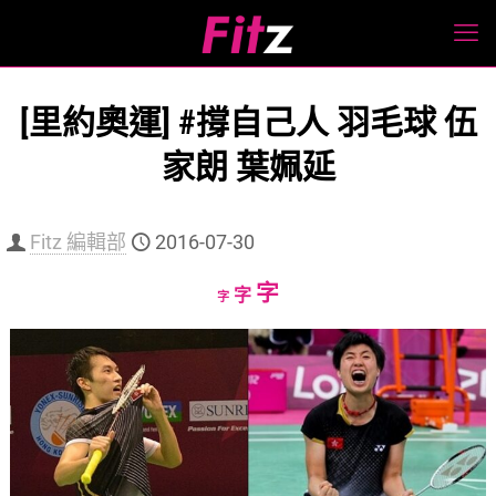
[里約奧運] #撐自己人 羽毛球 伍
家朗 葉姵延
Fitz 編輯部
2016-07-30
Increase
字
Reset
Decrease
字
字
font
font
font
size.
size.
size.