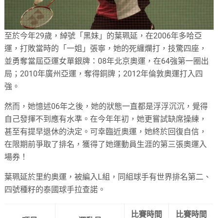
至於今年29歲，綽號「黑妹」的葉珮延，在2006年多哈亞
運，打敗當時的「一姐」張寧，她的死纏爛打，技驚四座，
並勇奪當屆亞運女單銀牌：08年北京奧運，在64強第一圈出
局；2010年廣州亞運，奪得銅牌；2012年倫敦奧運打入四
強。
然而，她憶述06年之後，她的狀態一直都是浮浮沉沉，覺得
自己發揮不到應有水準。在今年年初，她更嘗試缺席操練，
甚至有提早退休的決定。可幸臨近奧運，她終於回復自信，
在限期前爭取了排名，獲得了她運動員生涯的第三張奧運入
場券！
葉珮延於里約奧運，被編入L組，同組球手有世界排名第二、
四號種籽的泰國球手拉查諾。
比賽時間
比賽時間