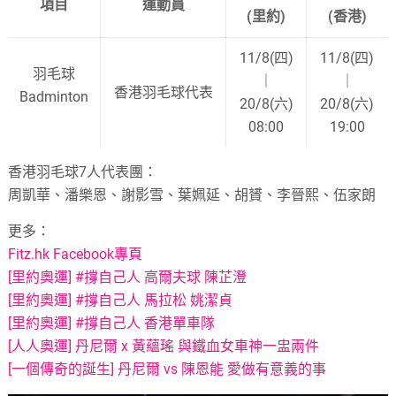
項目
運動員
(里約)
(香港)
11/8(四)
11/8(四)
羽毛球
｜
｜
香港羽毛球代表
Badminton
20/8(六)
20/8(六)
08:00
19:00
香港羽毛球7人代表團：
周凱華、潘樂恩、謝影雪、葉姵延、胡贇、李晉熙、伍家朗
更多：
Fitz.hk Facebook專頁
[里約奧運] #撐自己人 高爾夫球 陳芷澄
[里約奧運] #撐自己人 馬拉松 姚潔貞
[里約奧運] #撐自己人 香港單車隊
[人人奧運] 丹尼爾 x 黃蘊瑤 與鐵血女車神一盅兩件
[一個傳奇的誕生] 丹尼爾 vs 陳恩能 愛做有意義的事