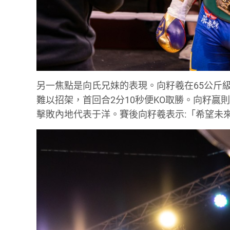
另一焦點是向氏兄妹的表現。向籽羲在65公斤
難以招架，首回合2分10秒便KO取勝。向籽嬴則
擊敗內地代表于洋。賽後向籽羲表示:「希望未