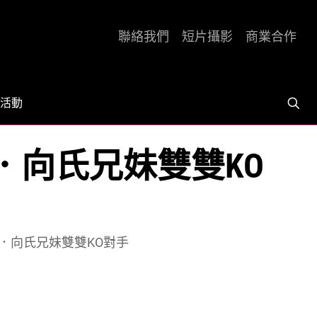
聯絡我們
短片攝影
商業合作
活動
．向氏兄妹雙雙KO
壇．向氏兄妹雙雙KO對手