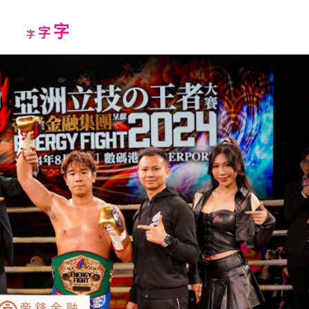
Increase
字
Reset
Decrease
字
字
font
font
font
size.
size.
size.