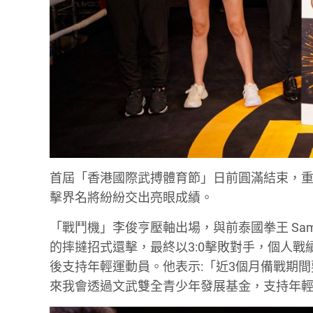
首屆「香港國際武搏體育節」日前圓滿結束，重
擊界名將紛紛交出亮眼成績。
「戰鬥機」李俊亨壓軸出場，與前泰國拳王 Sam
的摔撻招式還擊，最終以3:0擊敗對手，個人戰
後支持年輕運動員。他表示:「近3個月備戰期
來我會透過文武雙全青少年發展基金，支持年