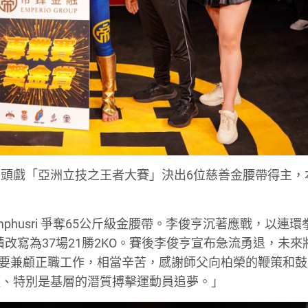
頭戲「亞洲立技之王者大賽」決出6位慈善金腰帶得主，
phusri 爭奪65公斤級金腰帶。李俊亨沉著應戰，以連環
績改寫為37場21勝2KO。賽後李俊亨宣布急流勇退，未來
間要兼顧正職工作，相當辛苦，感謝師父向柏榮的鞭策和
輕、特別是基層的潛質搏擊運動員追夢。」