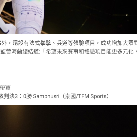
賽事外，還設有法式拳擊、兵道等體驗項目，成功增加大眾
監曾海蘭總結道:「希望未來賽事和體驗項目能更多元化
腰帶賽
0勝 Samphusri（泰國/TFM Sports）