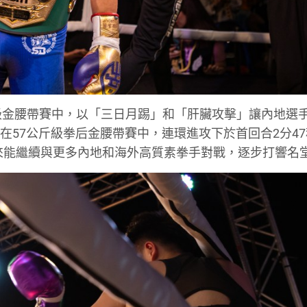
級金腰帶賽中，以「三日月踢」和「肝臟攻擊」讓內地選
在57公斤級拳后金腰帶賽中，連環進攻下於首回合2分47
來能繼續與更多內地和海外高質素拳手對戰，逐步打響名堂