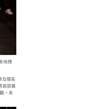
本地搏
拳及擅長
將退居幕
鼓勵。未