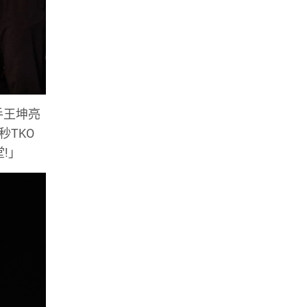
手王坤亮
秒TKO
!」