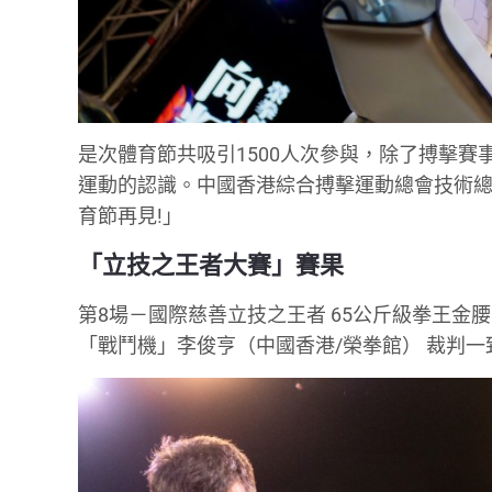
是次體育節共吸引1500人次參與，除了搏擊
運動的認識。中國香港綜合搏擊運動總會技術總
育節再見!」
「立技之王者大賽」賽果
第8場－國際慈善立技之王者 65公斤級拳王金
「戰鬥機」李俊亨（中國香港/榮拳館） 裁判一致判決3：