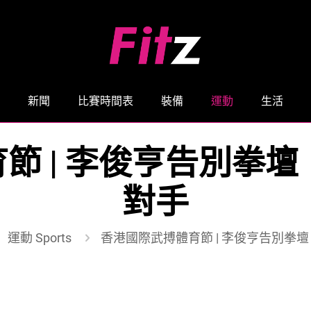
新聞
比賽時間表
裝備
運動
生活
節 | 李俊亨告別拳壇
對手
運動 Sports
香港國際武搏體育節 | 李俊亨告別拳