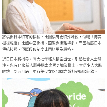
將棋係日本特有的棋種，比圍棋有更特殊地位，佢嘅「博弈
樹複雜度」比起中國象棋、國際象棋難得多。而因為屬日本
傳統技藝，佢嘅段位制度比圍棋更為嚴格。
近日日本將棋界，有大批年輕人橫空出世，引起社會人士關
注。先有14歲新人藤井聰太席晉身職業棋士，令唔少人大跌
眼鏡，到五月底，更有美少女以13歲之齡打破呢項紀錄。