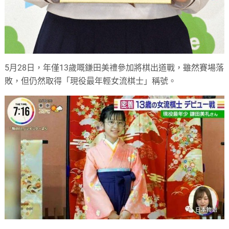
5月28日，年僅13歲嘅鎌田美禮參加將棋出道戰，雖然賽場落
敗，但仍然取得「現役最年輕女流棋士」稱號。