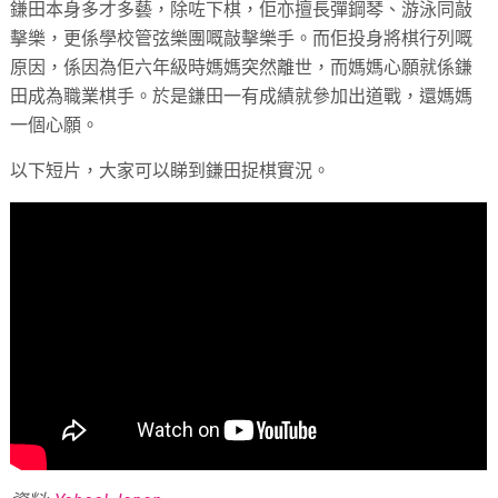
鎌田本身多才多藝，除咗下棋，佢亦擅長彈鋼琴、游泳同敲
擊樂，更係學校管弦樂團嘅敲擊樂手。而佢投身將棋行列嘅
原因，係因為佢六年級時媽媽突然離世，而媽媽心願就係鎌
田成為職業棋手。於是鎌田一有成績就參加出道戰，還媽媽
一個心願。
以下短片，大家可以睇到鎌田捉棋實況。