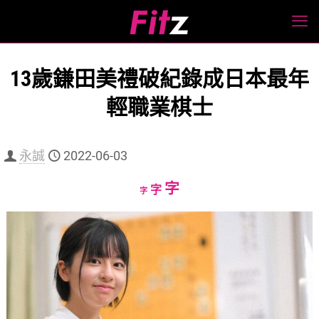
13歲鎌田美禮破紀錄成日本最年
輕職業棋士
永誠
2022-06-03
Increase
字
Reset
Decrease
字
字
font
font
font
size.
size.
size.