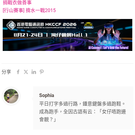
捐戰衣做善事
[行山賽事] 揹水一戰2015
分享
Sophia
平日打字多過行路，鍾意鍵盤多過跑鞋。
成為跑手，全因古語有云：「女仔唔跑邊
會靚？」