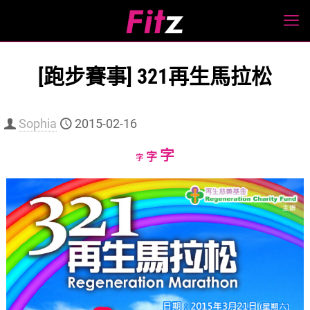
[跑步賽事] 321再生馬拉松
Sophia
2015-02-16
Increase
字
Reset
Decrease
字
字
font
font
font
size.
size.
size.