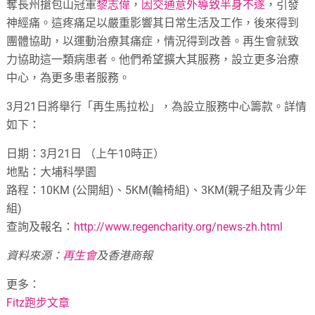
奪長州搶包山冠軍
黎志偉
，
因交通意外導致半身不遂
，引發
神經痛。這疼痛足以嚴重影響其日常生活及工作，後來得到
團體協助，以運動治療其痛症，情況得到改善。再生會就致
力協助這一類病患者。他們希望擴大其服務，設立更多治療
中心，為更多患者服務。
3月21日將舉行「再生馬拉松」，為設立服務中心籌款。詳情
如下：
日期：3月21日 （上午10時正）
地點：大埔科學園
路程：10KM (公開組)、5KM(輪椅組)、3KM(親子組及青少年
組)
查詢及報名：
http://www.regencharity.org/news-zh.html
資料來源：
再生會
及香港商報
更多：
Fitz跑步文章