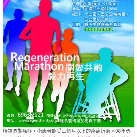
所謂長期痛症，指患者飽受三個月以上的疼痛折磨。08年勇