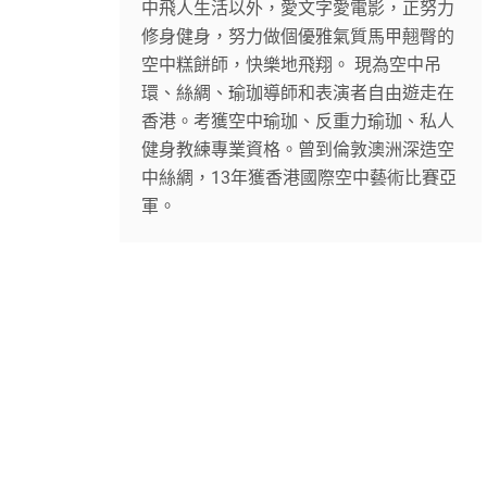
中飛人生活以外，愛文字愛電影，正努力
修身健身，努力做個優雅氣質馬甲翹臀的
空中糕餅師，快樂地飛翔。 現為空中吊
環、絲綢、瑜珈導師和表演者自由遊走在
香港。考獲空中瑜珈、反重力瑜珈、私人
健身教練專業資格。曾到倫敦澳洲深造空
中絲綢，13年獲香港國際空中藝術比賽亞
軍。