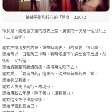
鍛鍊平衡和核心的「熱身」3.2012
徴狀是，開始發了瘋的跑去上堂，厲害的一次是一個月共上
了二十四堂。
開始推掉朋友的約會，重整時間表，目的是要上得到課。
開始可以一口氣跳三小時，有時候連下午課堂也不放過。然
後晚上又折返。
開始肩頸腰背超級酸痛，痛得無法睡下去。
開始愛上「雲南白药」這東西，偶然貼著膏药去上堂。
開始身型有變。
開始人魚馬甲兩行三格現形。
開始用腦去年想，除了體力，還有智力。
開始進步在停滯期過後。
開始學習欣賞自己。