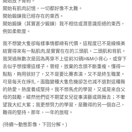
開始放下膏葯。
開始有肌肉記憶，一切都好像不太難。
開始鍛鍊我已經存在的東西。
開始鍛鍊（其實甚少鍛鍊）我不相信或潛意識拒絕的東西，
例如柔軟度。
我不想變大隻卻每樣事情都總有代價。這程度已不是線條美
結實得來有一點肌肉,是實實在在的三頭肌，二頭肌和背肌。
我哭過無數次是因為再穿不上從前32碼H&M小背心，或穿下
去似乎想撐爆這樣子。曾經，放棄的念頭不斷重複。懂得一
點點，夠用就好了，又不是要比賽表演，又不是終生職業。
可是每天在掙扎，面臨變種大隻危機卻怎也減不退對這種舞
的熱愛。熱度養成堅持。我不想馬虎的學習，又或是來自父
母的鼓勵，縱然他們從不期望女兒從事演藝或跳舞去；不奢
望我大紅大紫；我更想努力的學習，是難得的另一個自己，
難得的堅持。那年，一年的旅程。
(待續～動態影像，下回分解。)