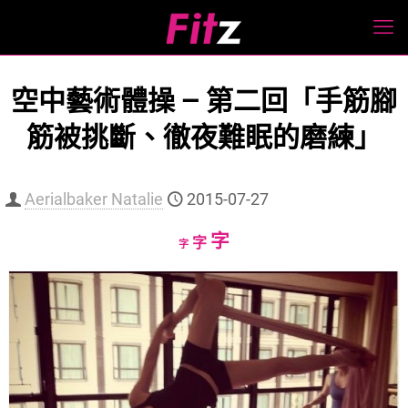
空中藝術體操 — 第二回「手筋腳
筋被挑斷、徹夜難眠的磨練」
Aerialbaker Natalie
2015-07-27
Increase
字
Reset
Decrease
字
字
font
font
font
size.
size.
size.