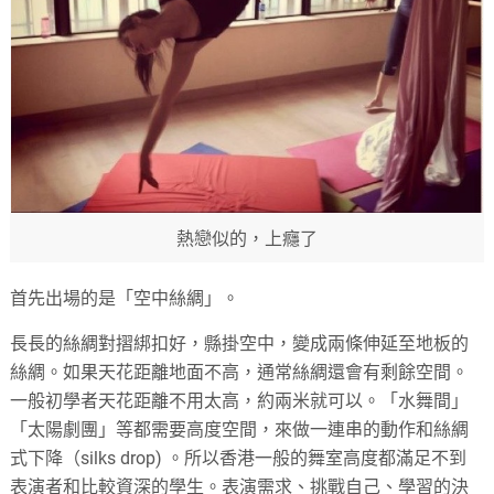
熱戀似的，上癮了
首先出場的是「空中絲綢」。
長長的絲綢對摺綁扣好，縣掛空中，變成兩條伸延至地板的
絲綢。如果天花距離地面不高，通常絲綢還會有剩餘空間。
一般初學者天花距離不用太高，約兩米就可以。「水舞間」
「太陽劇團」等都需要高度空間，來做一連串的動作和絲綢
式下降（silks drop) 。所以香港一般的舞室高度都滿足不到
表演者和比較資深的學生。表演需求、挑戰自己、學習的決