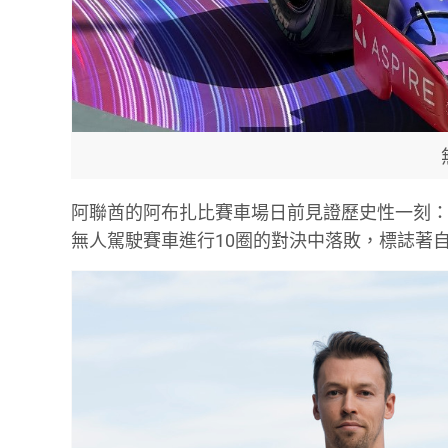
阿聯酋的阿布扎比賽車場日前見證歷史性一刻：有「俄羅
無人駕駛賽車進行10圈的對決中落敗，標誌著