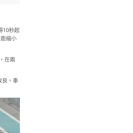
車獲得10秒起
將差距縮小
車，在兩
改良。車