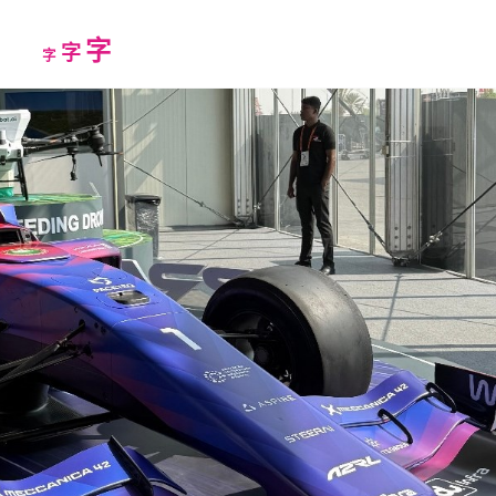
Increase
字
Reset
Decrease
字
字
font
font
font
size.
size.
size.