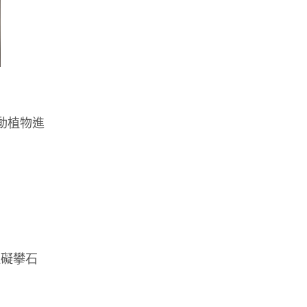
動植物進
阻礙攀石