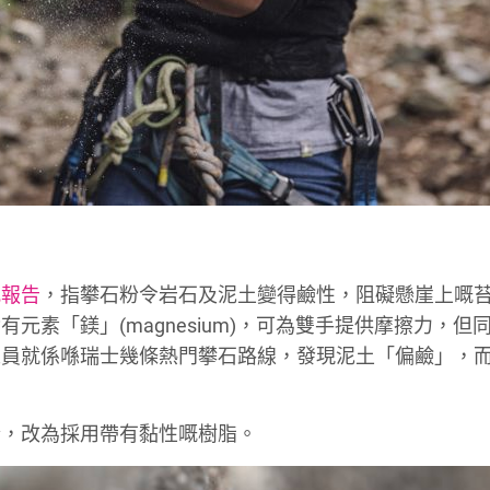
究報告
，指攀石粉令岩石及泥土變得鹼性，阻礙懸崖上嘅
素「鎂」(magnesium)，可為雙手提供摩擦力，但
人員就係喺瑞士幾條熱門攀石路線，發現泥土「偏鹼」，
粉，改為採用帶有黏性嘅樹脂。