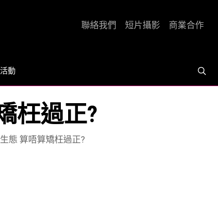
聯絡我們
短片攝影
商業合作
活動
矯枉過正?
生態 算唔算矯枉過正?