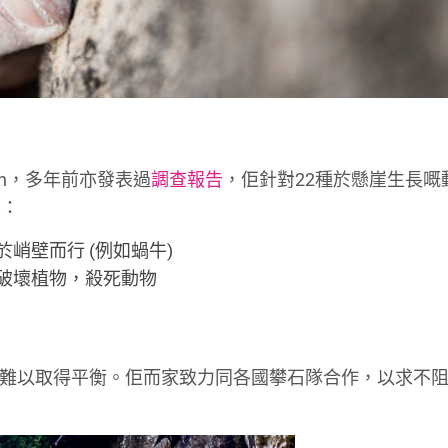
huh，多年前亦發表過
調查報告
，佢針對22種於懸崖生長嘅
態：
峭壁而行 (例如蝸牛)
破壞植物，殺死動物
要性，難以取得平衡。佢而家致力同各國攀石隊合作，以求不