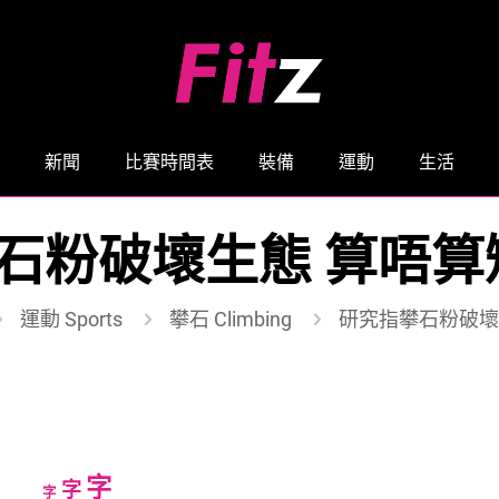
新聞
比賽時間表
裝備
運動
生活
石粉破壞生態 算唔算
運動 Sports
攀石 Climbing
研究指攀石粉破壞
Increase
字
Reset
Decrease
字
字