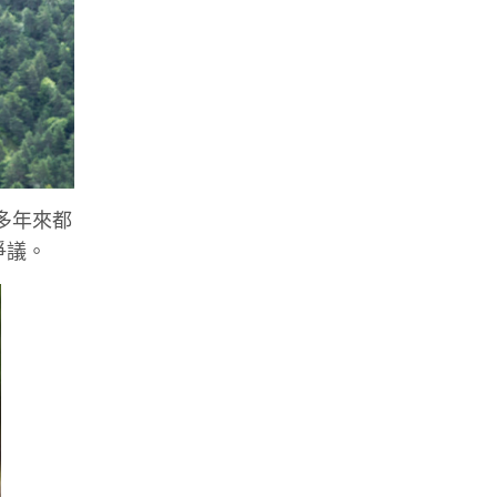
，多年來都
爭議。