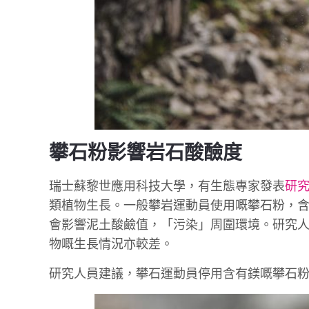
攀石粉影響岩石酸醶度
瑞士蘇黎世應用科技大學，有生態專家發表
研
類植物生長。一般攀岩運動員使用嘅攀石粉，含有元
會影響泥土酸鹼值，「污染」周圍環境。研究
物嘅生長情況亦較差。
研究人員建議，攀石運動員停用含有鎂嘅攀石