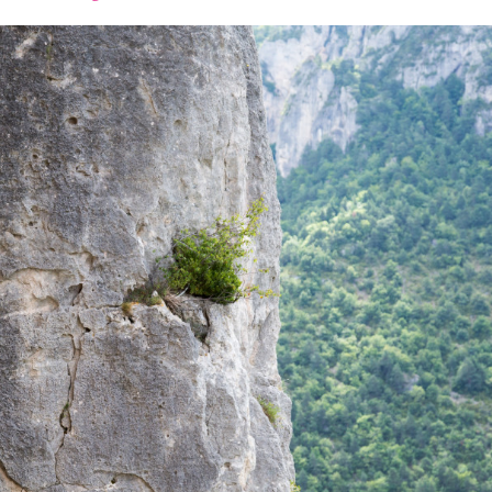
font
font
font
size.
size.
size.