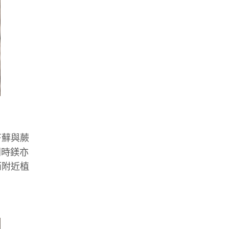
苔蘚與蕨
同時鎂亦
而附近植