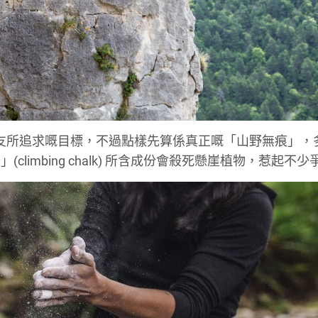
護郊野嘅朋友所追求嘅目標，不過點樣先算係真正嘅「山野無痕」
imbing chalk) 所含成份會殺死懸崖植物，惹起不少