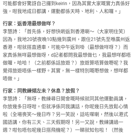
可能都會好驚訝自己攞到keirin，因為其實大家嘅實力真係好
強，咁我地成日都講，運動都係天時、地利、人和囉。」
行家：返香港最想做咩？
李慧詩：「首先係，好想快啲返到香港喇～（大家明住笑）
因為，我地20號夜晚10點幾到廣州，跟住21號先至喺廣州返
香港，咁就搭直通車，可能中午返到啩（最想做咩呀？）而
家真係無咩最想做呀，d記者都問我最想做乜，我最想咩都唔
做囉，哈哈！（之前都係話旅遊？）旅遊算唔算做嘢呢？我
覺得旅遊唔係一樣野。其實，無一樣特別嘅嘢想做，想咩都
唔做。」
行家：同教練傾左未？休息？放假？
李慧詩：「無呀，教練尋日開會嘅時候就同其他運動員講，
你放幾多日呀咁。佢就凈係同我講話，你呢幾日先放鬆心情
啦（全場喪笑～幾日咋？另一笑說，話咗㗎喇，然後以港式
國語講，你有三天、三天假期呀！另一又說，教練講過一
週？咁包唔包呢幾日搭飛機呢？）一睇就知包啦！（然後