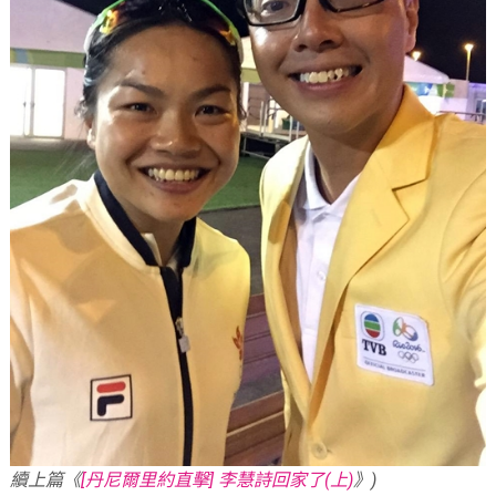
續上篇《
[丹尼爾里約直擊] 李慧詩回家了(上)
》)