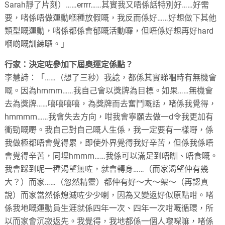
Sarah靜了片刻）……errrr……其實我又唔係話特別好……好需
要，啫係唔做運動嗰種放假嘅，我反而係好……好想做下其他
類型嘅運動，啫係都係會郁嘅活動囉，但唔係好想再好hard
嗰啲嘅訓練囉。」
行家：決定咗參加下屆奧運定係點？
李慧詩：「……（想了三秒）我諗，都係其實睇嗰時有無機會
嘅。因為hmmm……我自己會以獎牌為目標。如果……無機會
去為獎牌……嘻嘻嘻嘻，為獎牌而去奮鬥嘅話，啫係我覺得，
hmmmm……我會失去方向，咁我會寧願去做一d令我更加有
衝勁嘅嘢。我自己對自己嘅人生係，我一定要有一樣嘢，係
我做極都唔會覺得累，即使外界覺得我好辛苦，但係我係唔
會覺得辛苦，同埋hmmm……我係可以滿足到唔瞓、唔食嘅。
我會踩到呢一種渴望無咗，就會轉身……（而家渴望仲有幾
大？）而家……（忽然精靈）都仲有好～大～架～（再認真
說）而家當然係熄滅咗少少喇，因為又變返好似原點咁。啫
係我地嘅運動員生涯就係四年一次、四年一次咁嘅循環，所
以而家會沉寂返先。我覺得，我地都係一個人嚟㗎嘛，啫係