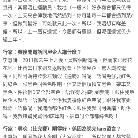
覺得，其實唔止運動員，我地（一般人）好多機會都只係得
一次，上天只會俾我地偶然遇到。你可能每一年都會遇到某d
事，但做到最好，可能就只此一次。所以，我唔想有咩差
錯。所以，上一屆有遺憾，今屆都有遺憾，但呢個遺憾係少
過上年。」
行家：賽後開電話同屋企人講什麼？
李慧詩：2011搬去牛上之後，買咗個新電視，但而家已經花
花地，比賽當日家姐又返咗教會，唔喺屋企，無人識校電
視。同埋阿媽特登影左類似《通勝》咁呢，話屬兔仔要紅色
同綠色，忌黑色同藍色咁喇。佢又話個頂帽又黑色、架車又
黑色、件衫個D又全部灰色，唔怪得之攞唔到獎喇！跟住我地
屋企人就話，唔係喎，但係我隻襪係紅色架喎；跟住我家姐
就話，唔係喎，我塊面都係紅色；跟住我就同阿媽講，唔係
喎，我教練幫我買個d床單呀、被單呀全部都綠色呀！
行家：尋晚（比完賽）瞓得好，係因為睇完fans留言？
李慧詩：係因為我太夜瞓（大家都笑）！所以好累！都放鬆