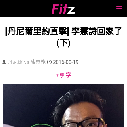
[丹尼爾里約直擊] 李慧詩回家了
(下)
丹尼爾 vs 陳恩能
2016-08-19
Increase
字
Reset
Decrease
字
字
font
font
font
size.
size.
size.