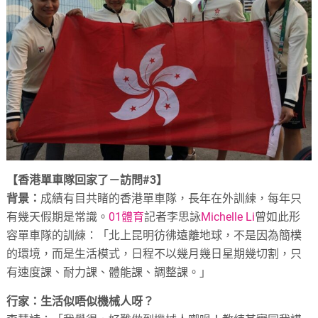
【香港單車隊回家了－訪問#3】
背景：
成績有目共睹的香港單車隊，長年在外訓練，每年只
有幾天假期是常識。
01體育
記者李思詠
Michelle Li
曾如此形
容單車隊的訓練：「北上昆明彷彿遠離地球，不是因為簡樸
的環境，而是生活模式，日程不以幾月幾日星期幾切割，只
有速度課、耐力課、體能課、調整課。」
行家：生活似唔似機械人呀？