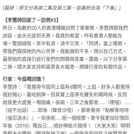
(篇按：原文分為第二集及第三集，這裏統合為「下集」)
【李慧詩回家了－訪問#2】
昨日，為數約20人的香港傳媒訪問了單車隊。李慧詩跟我們
詳談，由天光談到天黑。我真的希望，所有香港人都能在
場。整個過程，笑中有淚，淚中又笑，「阿詩」當上導遊，
帶我們窺探她的內心世界。我能做的不多，現以自己方式，
最原始的直接引述行家們的問題與答案。盡做，以下分享第
二條。請大家支持和留意各大報章、網媒行家的有關作品。
行家：今屆嘅回憶？
李慧詩：「我覺得今屆同上屆有d類同。上屆，好多人都覺得
我好開心，贏咗銅牌。但其實上屆爭先賽失利嘅時候，反而
給我更大感覺。嗰個痛，係兩、三年之後都會……（哽咽）……
（說不出話）……即係（聲音沙啞），都會覺得『點解會咁呀
（強忍淚水）』，但係呢……呢一個經歷，會令我更加珍惜四
年後（2016）嘅自己……唔好俾紙巾我呀！（大家大笑）明明
我都未出嚟架（眼淚無掉下來）～即係令到四年之後嘅我會