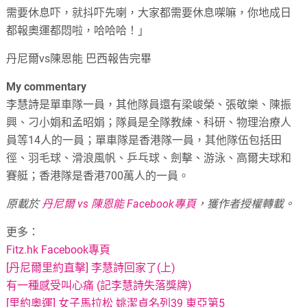
需要休息吓，就抖吓先喇，大家都需要休息㗎嘛，你地成日
都報奧運都悶啦，哈哈哈！」
丹尼爾vs陳恩能 巴西報告完畢
My commentary
李慧詩是單車隊一員，其他隊員還有梁峻榮、張敬樂、陳振
興、刁小娟和孟昭娟；隊員是全隊教練、科研、物理治療人
員等14人的一員；單車隊是香港隊一員，其他隊伍包括田
徑、羽毛球、滑浪風帆、乒乓球、劍擊、游泳、高爾夫球和
賽艇；香港隊是香港700萬人的一員。
原載於
丹尼爾 vs 陳恩能 Facebook專頁
，獲作者授權轉載。
更多：
Fitz.hk Facebook專頁
[丹尼爾里約直擊] 李慧詩回家了(上)
有一種感受叫心痛 (記李慧詩失落獎牌)
[里約奧運] 女子馬拉松 姚潔貞名列39 東亞第5