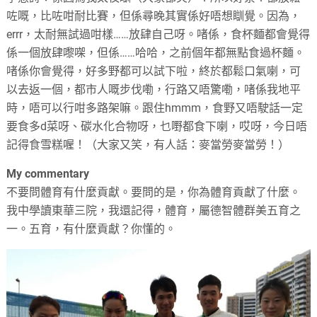
咗嘅，比咗咁耐比賽，但係尋晚其實係好唔想瞓覺。因為，
errr，太耐無試過咁樣……放肆自己呀。啫係，食杯麵都會覺得
係一個放肆嚟㗎，但係……哈哈，之前個年都無點食過杯麵。
啫係你會覺得，好多野都可以試下啦，終於都鬆口氣喇，可
以去返一個，都市人嘅步伐嘞，行路又唔驚嘞，啫係我地平
時，唔可以行咁多路架嘛。跟住hmmm，食野又唔駛話一定
要食多d菜呀、碳水化合物呀，乜嘢都食下喇，哎呀，今日唔
記得食雪糕喔！（大家又笑，有人話：麥當勞麥當勞！）
My commentary
不要問體育有什麼貢獻。要問的是，你為體育貢獻了什麼。
我中學讀東華三院，我還記得，體育，屬德智體群美五育之
一。五育，有什麼貢獻？你懂的。