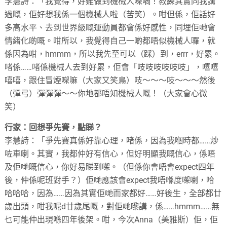
李慧詩：「我覺得，好難做到機械人㗎喎！教練其實同我講
過嘅，佢好想我係一個機械人啦（苦笑）。咁但係，佢話好
多高水平、去到世界級嘅運動員都會係好感性，同埋佢哋會
情緖化啲嘅。咁所以，我覺得自己一啲都唔似機械人囉，就
係因為咁，hmmm，所以我先至可以（踩）到，errr，好累。
啫係……啫係機械人去到好累，佢會「吱吱吱吱吱吱」，嘻嘻
嘻嘻，跟住冒煙㗎嘛（大家又笑鳥）吱～～～吱～～～然後
（彈弓）彈彈彈～～你地都唔知機械人嘅！（大家會心微
笑）
行家：回想爭先賽，點睇？
李慧詩：「爭先賽真係好靠心理，啫係，因為我嗰時都……炒
咗車喇。其實，我都仲好有信心，但好明顯我嘅信心，係唔
及佢哋嘅信心，你好易睇到㗎。（但係你會唔會expect四年
後，仲係呢班對手？）佢哋應該會expect我唔喺度㗎喇，哈
哈哈哈，因為……因為其實佢哋而家都好……好後生，全部都廿
歲出頭，咁我呢d廿歲尾嘅，對佢哋嚟講，係……hmmm……無
乜可能仲出現喺四年後架。咁，今次Anna（美雅斯）佢，佢