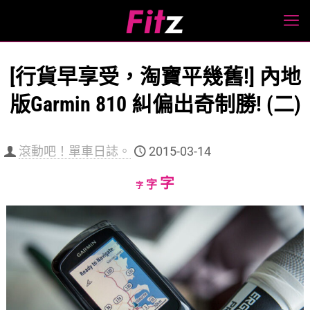
[行貨早享受，淘寶平幾舊!] 內地
版Garmin 810 糾偏出奇制勝! (二)
滾動吧！單車日誌。
2015-03-14
Increase
字
Reset
Decrease
字
字
font
font
font
size.
size.
size.