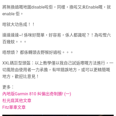
將無換過嘅地圖disable咗佢，同樣，換咗又未Enable嘅，就
enable 佢。
咁就大功告成！！
達達達達~! 係咪好簡單，好容易，係人都識呢？！為咗慳六
百幾蚊。。。
唔想煩？ 都係轉頭去野猴好過啦。。。
XXL碼巨型頭盔：以上教學僅以我自己試返嚟嘅方法進行，一
切風險由使用者一力承擔，有咩錯誤地方，或可以更精簡嘅
地方，歡迎比意見！
更多：
內地版Garmin 810 糾偏出奇制勝! (一)
杜光庭其他文章
Fitz單車文章