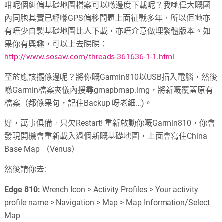
咁呢個糾偏基礎地圖檔案可以喺邊度下載呢？我哋偉大嘅國
內同胞其實已經喺GPS偏移問題上面征戰多年，所以佢哋亦
有唔少自製基礎地圖比人下載，亦唔介意做埋繁體版本。如
果你有興趣，可以上去睇睇：
http://www.sosaw.com/threads-361636-1-1.html
至於應該擺係邊呢？將你嘅Garmin810以USB插入電腦，然後
喺Garmin檔案夾儀內搜尋gmapbmap.img，將新嘅覆蓋原有
檔案（都係果句，記住Backup 呀老細…)。
好，萬事俱備，只欠Restart! 重新啟動你嘅Garmin810，你會
發現開機會重新載入過個新嘅基礎地圖，上面會寫住China
Base Map （Venus）
然後請你去:
Edge 810:
Wrench Icon > Activity Profiles > Your activity
profile name > Navigation > Map > Map Information/Select
Map