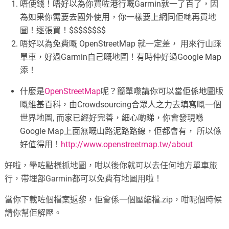
唔使錢！唔好以為你買咗港行嘅Garmin就一了百了，因
為如果你需要去國外使用，你一樣要上網同佢哋再買地
圖！逐張買！$$$$$$$$
唔好以為免費嘅 OpenStreetMap 就一定差， 用來行山踩
單車，好過Garmin自己嘅地圖！有時仲好過Google Map
添！
什麼是
OpenStreetMap
呢？簡單嚟講你可以當佢係地圖版
嘅維基百科，由Crowdsourcing合眾人之力去填寫嘅一個
世界地圖, 而家已經好完善，細心啲睇，你會發現喺
Google Map上面無嘅山路泥路路線，佢都會有， 所以係
好值得用！
http://www.openstreetmap.tw/about
好啦，學咗點樣抓地圖，咁以後你就可以去任何地方單車旅
行，帶埋部Garmin都可以免費有地圖用啦！
當你下載咗個檔案返黎，佢會係一個壓縮檔.zip，咁呢個時候
請你幫佢解壓。