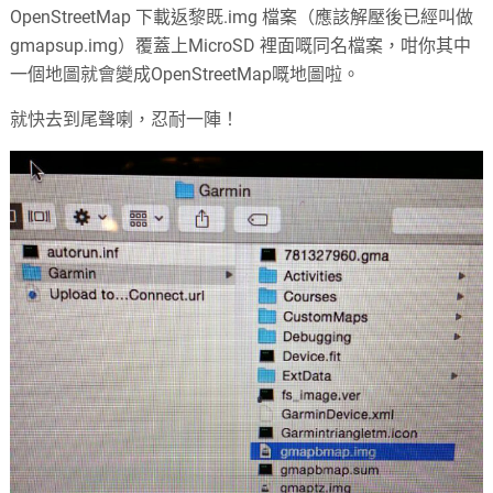
OpenStreetMap 下載返黎既.img 檔案（應該解壓後已經叫做
gmapsup.img）覆蓋上MicroSD 裡面嘅同名檔案，咁你其中
一個地圖就會變成OpenStreetMap嘅地圖啦。
就快去到尾聲喇，忍耐一陣！