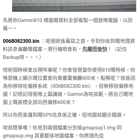
先將你Garmin810 裡面嘅資料全部複製一個放喺電腦，以防
萬一。
006B082300.bin
：呢個就係萬惡之首，令到你收到嘅地理資
料訊息偏離嘅檔案，港行機唔會有，
先閹而後快
！（記住
Backup呀。。。）
咁呢個時候會出現咩事呢？你會發現當你使用810嘅時候，你
喺部機上顯示嘅位置會向東嚴重偏離600米。點解呢？就係因
為你移除咗偏移系統（006B082300.bin），但無移除偏移地
圖！記唔記得我喺上篇講過，Garmin為咗就範，將自己嘅地
圖上嘅座標全部向西偏移600米？
所以你而家攞到嘅GPS信息係正確，但地圖就顯示錯誤。
咁就簡單嘞！你見到兩個檔案分別係gmapsup1.img 同
gmapsup.img 其實都係地圖檔案，你將頭先從