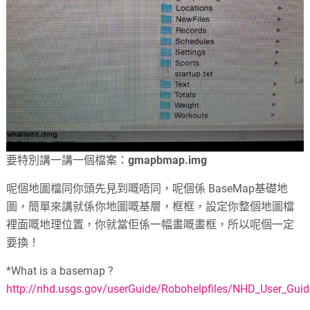
要特別講一講一個檔案：
gmapbmap.img
呢個地圖檔同你頭先見到嘅唔同，呢個係 BaseMap基礎地
圖，簡單來講就係你地圖嘅基層，框框，設定你整個地圖檔
裡面嘅地理位置，你就當佢係一幅畫嘅畫框，所以呢個一定
要換！
*What is a basemap ?
http://nhd.usgs.gov/userGuide/Robohelpfiles/NHD_User_Gu