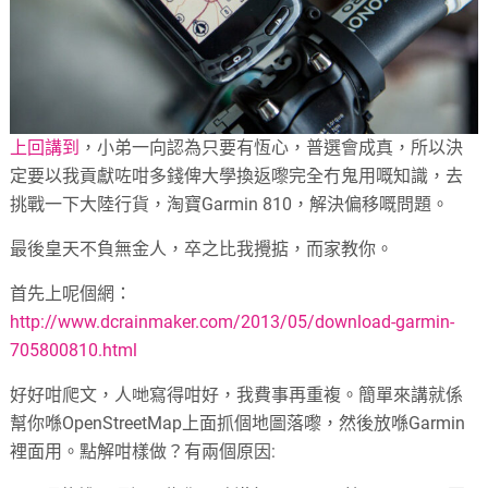
上回講到
，小弟一向認為只要有恆心，普選會成真，所以決
定要以我貢獻咗咁多錢俾大學換返嚟完全冇鬼用嘅知識，去
挑戰一下大陸行貨，淘寶Garmin 810，解決偏移嘅問題。
最後皇天不負無金人，卒之比我攪掂，而家教你。
首先上呢個網：
http://www.dcrainmaker.com/2013/05/download-garmin-
705800810.html
好好咁爬文，人哋寫得咁好，我費事再重複。簡單來講就係
幫你喺OpenStreetMap上面抓個地圖落嚟，然後放喺Garmin
裡面用。點解咁樣做？有兩個原因: