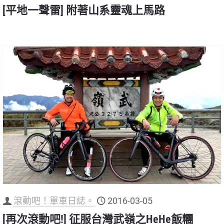
[平地一聲雷] 附著山系靈魂上馬路
滾動吧！單車日誌。
2016-03-05
[再次滾動吧!] 征服台灣武嶺之HeHe飯糰