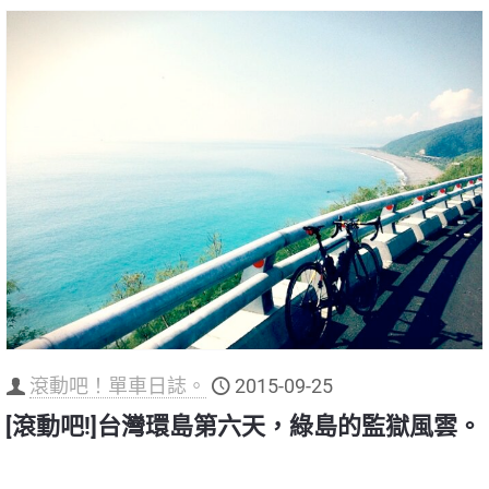
滾動吧！單車日誌。
2015-09-25
[滾動吧!]台灣環島第六天，綠島的監獄風雲。