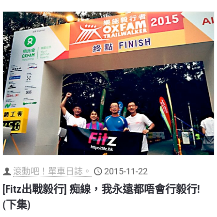
滾動吧！單車日誌。
2015-11-22
[Fitz出戰毅行] 痴線，我永遠都唔會行毅行!
(下集)