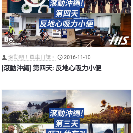
滾動吧！單車日誌。
2016-11-10
[滾動沖繩] 第四天: 反地心吸力小便