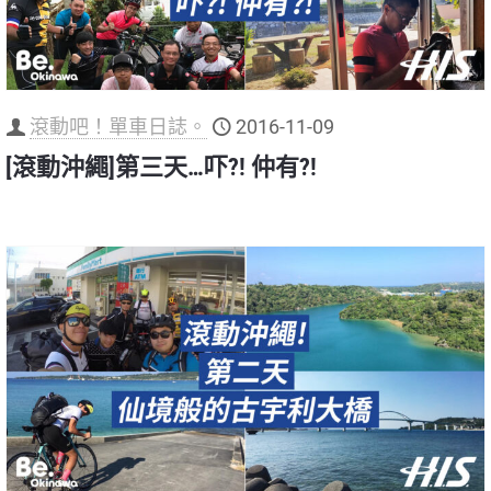
滾動吧！單車日誌。
2016-11-09
[滾動沖繩]第三天…吓?! 仲有?!