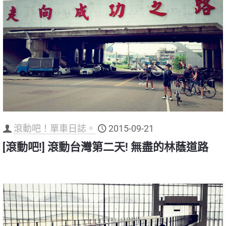
滾動吧！單車日誌。
2015-09-21
[滾動吧!] 滾動台灣第二天! 無盡的林蔭道路