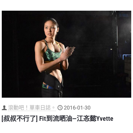
滾動吧！單車日誌。
2016-01-30
[叔叔不行了] Fit到流晒油—江忞懿Yvette