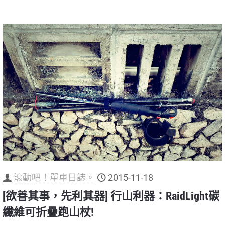
滾動吧！單車日誌。
2015-11-18
[欲善其事，先利其器] 行山利器：RaidLight碳
纖維可折疊跑山杖!