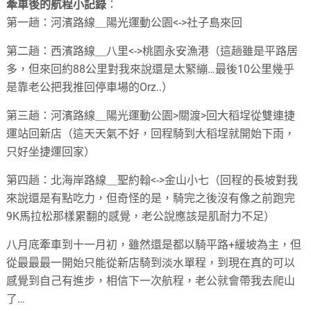
牽車後的航程小記錄
：
第一趟：河濱路線＿陽光運動公園<->社子島來回
第二趟：西濱路線＿八里<->桃園永安漁港（這趟雖是平路居
多，但來回約88公里對我來說還是太緊繃…最後10公里幾乎
是靠老公把我推回停車場的Orz..）
第三趟：河濱路線＿陽光運動公園>關渡>回大稻埕從雙連捷
運站回新店（這天天氣不好，回程騎到大稻埕就開始下雨，
只好坐捷運回家）
第四趟：北海岸路線＿聖約翰<->金山小七（回程的長坡對我
來說還是有點吃力，但奇怪的是，騎完之後沒有像之前跑完
9K馬拉松那樣累翻的感覺，老公說應該是肌耐力不足）
八月底牽車到十一月初，雖然還是都以騎平路+緩坡為主，但
從最最最一開始只能從新店騎到淡水單程，到現在真的可以
感覺到自己有進步，相信下一次航程，老公就會帶我去爬山
了…