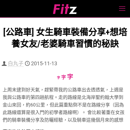
[公路車] 女生騎車裝備分享+想培
養女友/老婆騎車習慣的秘訣
白丸子
2015-11-13
Increase
字
Reset
Decrease
字
字
font
font
font
上周末逮到好天氣，趕緊帶我的公路車出去透透氣，上週是
size.
size.
size.
我與公路車的第四趟航程。走的路線是北海岸聖約翰大學到
金山來回，約60公里，但此篇重點倒不是在路線分享（因為
此路線還算是很入門的初學者路線啊
）。 會比較著重在女孩
們的騎車裝備分享及防曬經驗，以及騎車這幾個月來的感想