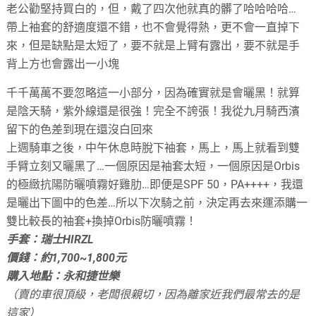
老公勸堅持買白的，但，戴了四次他就真的髒了哈哈哈哈…
帶上袖套的舒適度還不錯，也不會覺得熱，更不會一直掉下
來，但是缺點是太短了，要不就是上臂有露出，要不就是手
背上方也會露出一小塊
千千萬萬不要忽略這一小部分，因為確實就是會曬黑！就算
是陰天騎，紫外線還是很強！完全不誇張！我從九月騎西濱
留下的色差到現在還沒白回來
上週騎車之後，中午休息時脫下袖套，馬上，馬上就看到雙
手臂立刻又曬黑了…
一個原因是袖套太短，一個原因是Orbis
的極緻抗陽防曬噴霧好雞肋…即便是SPF 50，PA++++，我還
是曬出下圖中的色差…所以下次騎之前，決定再去來運添購一
雙比較長的袖套+換掉Orbis防曬噴霧！
手套：瑞士HIRZL
價錢：約1,700~1,800元
購入地點：永和捷世樂
（賣的車很頂級，老闆很親切，因為離家近我們最常去的是
這家）