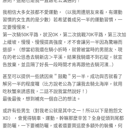
原則，這點也是我一直跟老公溝通的！
我相信大多女孩都不愛運動，（以我周遭朋友來看，有運動
習慣的女生真的是少數）若希望養成另一半的運動習慣，一
定要慢慢來。
第一次騎50K平路，狀況OK，第二次挑戰70K平路，第三次加
上緩坡，慢慢、慢慢提高強度，才不會讓另一半因為驚嚇而
退卻。（想當初我還在騎小折時，就曾被當時的男朋友、現
在的老公慫恿去騎新店＞平溪，結果我騎還不到石碇，就宣
告放棄，並且隔了好長一段時間才肯再跟他去騎河濱…）
甚至可以提供一些誘因來＂鼓勵＂另一半，成功與否就看了
解另一半的程度囉
（比方說老公為了讓我去騎北海岸，就用
吃秋蟹來誘惑我，二話不說我當然說好！
）
最後最後，想到補充一個自己的想法。
或許有些男生（對我老公就是其中之一！所以以下是抱怨文
XD），會覺得騎車、運動，幹嘛那麼辛苦？全身從頭到尾都
要防曬，一下要補防曬，或者還要買這麼多額外的裝備，何