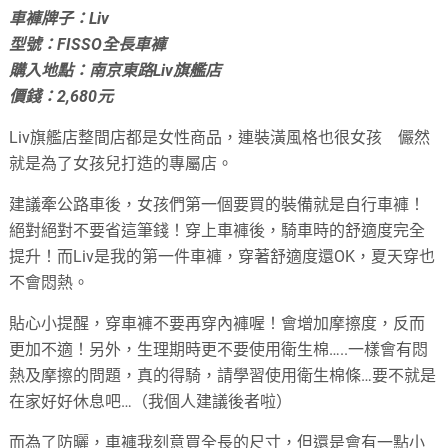
車褲牌子：Liv
型號：FISSO全長車褲
購入地點：南京東路Liv旗艦店
價錢：2,680元
Liv旗艦店整間店都是女性商品，連裝潢風格也很女孩
儼然
就是為了女孩兒打造的專屬店。
建議牽公路車後，女孩們第一個要買的裝備就是自行車褲！
絕對絕對不要省這筆錢！穿上車褲後，騎車時的舒適度完全
提升！而Liv是我的第一件車褲，穿著舒適度還OK，夏天穿也
不會悶熱。
貼心小提醒，穿車褲不要再穿內褲喔！會增加摩擦度，反而
更加不適！另外，生理期時更不要使用衛生棉…..一樣會有悶
熱及摩擦的問題，真的得騎，請學習使用衛生棉條…要不就是
在家好好休息吧…（我個人建議後者啦
）
而為了防曬，車褲我刻意買全長的尺寸，但還是會有一點小