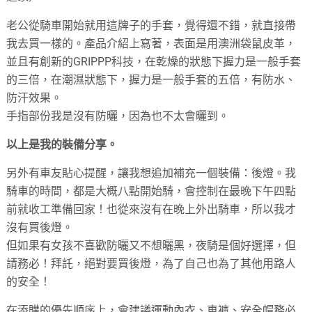
老公從騎車開始就用這牌子的手套，覺得還不錯，就直接帶
我去買一樣的。產品介紹上寫著，表面是用澳洲袋鼠皮革，
並且有創新的GRIPPP科技，在乾燥的狀態下握力是一般手套
的三倍，在潮濕狀態下，握力是一般手套的五倍，有防水、
防汗效果。
手指部份我是沒有防曬，因為也不太會曬到。
以上是我的裝備分享。
另外有車友貼心提醒，讓我想追加補充一個裝備：後燈。我
騎車的時間，都是大概八點開始騎，會控制在最晚下午四點
前就收工準備回家！也從來沒有在晚上外出騎車，所以我才
沒有買後燈。
但如果有女孩不喜歡防曬又不想曬黑，夜騎是個好選擇，但
請務必！拜託，絕對要買後燈，為了自己也為了其他用路人
的安全！
在添購的優先順序上，會建議運動內衣、車褲、安全帽務必