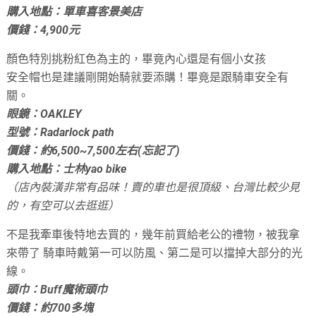
購入地點：單車喜客景美店
價錢：4,900元
顏色特別挑粉紅色為主的，畢竟內心還是有個小女孩
安全帽也是建議剛開始騎就要添購！畢竟是跟騎車安全有
關。
眼鏡：OAKLEY
型號：Radarlock path
價錢：約6,500~7,500左右(忘記了)
購入地點：士林yao bike
（店內裝潢非常有品味！賣的車也是很頂級、台灣比較少見
的，有空可以去逛逛）
不是我牽車後特地去買的，幾年前買給老公的禮物，被我拿
來帶了
騎車時戴第一可以防風、第二是可以擋掉大部分的光
線。
頭巾：Buff魔術頭巾
價錢：約700多塊