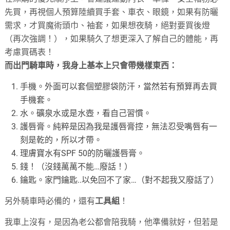
先買，再視個人預算陸續買手套、車衣、眼鏡，如果有防曬
需求，才買魔術頭巾、袖套，如果想夜騎，絕對要買後燈
（再次強調！），如果騎久了想更深入了解自己的體能，再
考慮買碼表！
而出門騎車時，我身上基本上只會帶幾樣東西：
手機。外面可以套個塑膠袋防汗，當然若有預算再去買
手機套。
水。礦泉水或是水壺，看自己習慣。
護唇膏。純粹是因為我是護唇膏控，無法忍受嘴唇有一
刻是乾的，所以才帶。
理膚寶水有SPF 50的防曬護唇膏。
錢！（沒錢萬萬不能…廢話！）
鑰匙。家門鑰匙..以免回不了家…（對不起我又廢話了）
另外騎車時必備的，還有
工具組
！
我車上沒有，是因為老公都會陪我騎，他準備就好，但若是