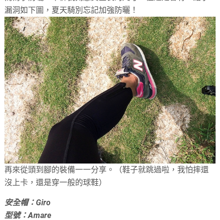
漏洞如下圖，夏天騎別忘記加強防曬！
再來從頭到腳的裝備一一分享。（鞋子就跳過啦，我怕摔還
沒上卡，還是穿一般的球鞋
）
安全帽：Giro
型號：Amare