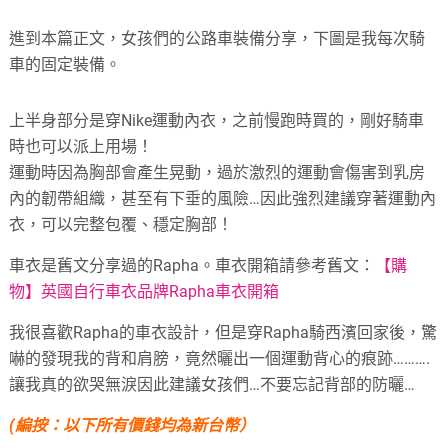
進到本篇正文，女孩們的公路車裝備分享，下圖是我每次騎
車的固定裝備。
上半身部分是穿Nike運動內衣，之前慢跑時買的，剛好騎車
時也可以派上用場！
運動時因為胸部會產生晃動，過於激烈的運動會傷害到乳房
內的韌帶組織，甚至有下垂的風險…因此強烈建議穿著運動內
衣，可以完整包覆、穩定胸部！
車衣是舊文分享過的Rapha。車衣開箱請參考舊文：
【購
物】英國自行車衣品牌Rapha車衣開箱
我很喜歡Rapha的車衣設計，但是穿Rapha騎西濱回家後，驚
嚇的發現我的背和肩膀，竟然曬出一個運動背心的痕跡……….
讓我真的欲哭無淚
因此建議女孩們…不要忘記背部的防曬…
(編按：以下所有價錢均為新台幣）