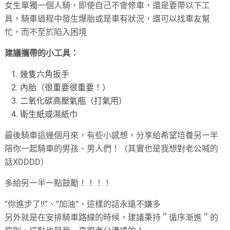
女生單獨一個人騎，即使自己不會修車，還是要帶以下工
具，騎車過程中發生爆胎或是車有狀況，還可以找車友幫
忙，而不至於陷入困境
建議攜帶的小工具：
幾隻六角扳手
內胎（很重要很重要！）
二氧化碳高壓氣瓶（打氣用）
衛生紙或濕紙巾
最後騎車這幾個月來，有些小感想，分享給希望培養另一半
陪你一起騎車的男孩、男人們！（其實也是我想對老公喊的
話XDDDD）
多給另一半一點鼓勵！！！！
“你進步了!!”、”加油”，這樣的話永遠不嫌多
另外就是在安排騎車路線的時候，建議秉持＂循序漸進＂的