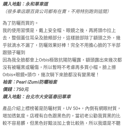
購入地點：永和單車道
（很多車店跟百貨公司都有在賣，不用特別跑到這間）
為了防曬而買的。
我的使用習慣是，戴上安全帽、眼鏡之後，再將頭巾拉上
去，整個蓋住耳朵及臉頰部分，這樣臉部除了額頭之外，幾
乎就滴水不漏了，防曬效果好棒！完全不用擔心臉的下半部
跟頸子曬到
因為我全臉都會上Orbis極致抗陽防曬露，額頭露出來幾次都
沒有被曬黑或曬傷，所以暫時不考慮再多買小帽。臉上擦
Orbis+眼鏡+頭巾，幾次騎下來臉都沒有變黑喔！
袖套：Pearl iZumi防曬袖套
價錢：750元
購入地點：台北市大安區春田單車
產品介紹上標榜著是防曬材質，UV 50+，內側有網眼材質，
增加透氣度。店裡有白色跟黑色的，當初老公勸我買黑的比
較不容易髒，但黑色好黯淡加上會比較熱，所以我還是不聽