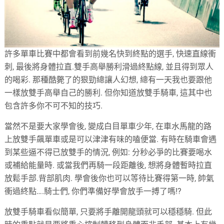
許多單車比賽中都會看到前幾名快到終點的選手, 快速直線衝
刺, 最後將身體拉直.雙手高舉勝利滑過終點線, 並且得到眾人
的喝彩. 那種酷斃了的狠勁總讓人幻想, 總有一天我也要跟他
一樣放雙手高舉自己的勝利. 但你知道放雙手騎車, 這其中也
包含許多你不可不知的技巧.
當然不是要大家學會後, 變成白目單車少年, 在車水馬龍的路
上放雙手飆單車或是可以津津有味的嗑便當. 有時在騎車會遇
到某些逼不得已放雙手的情況, 例如: 分秒必爭的比賽要喝水
或補給能量時. 或當我們再騎一段距離後, 想將身體暫時拉直
放鬆手部.背部肌肉. 學會後你也可以等待比賽得第一時, 帥氣
衝過終點….騎士們, 你們準備好學會放手一搏了嗎!?
放雙手騎車看似簡單, 只要將手離開龍頭就可以穩穩騎. 但此