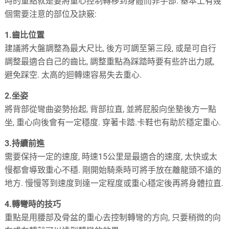
時的重點就是要將重心控制轉移到身體而非手部. 基本上有幾
個需要注意的部位及訣竅:
1.齒比位置
建議將大盤調整為最大尺比, 後方可調至第三段, 或是可自行
調整最適合自己的齒比, 調整重點為踩踏時要有些許出力感,
避免踩空. 太高的迴轉速容易失去重心.
2.坐姿
將背部從彎曲姿勢抬起, 背部拉直, 並將屁股向坐墊後方一點
坐, 重心向後會有一定穩度. 穿著卡踏.卡鞋也有助於穩定重心.
3.持續前進
需要保持一定的速度, 時速15公里是最適合的速度, 太快或太
慢都會導致重心不穩. 剛開始騎乘時可將手放在離龍頭不遠的
地方. 慢慢等到速度到達一定程度或重心穩定後再將身體拉直.
4.轉彎時的技巧
重點是用腰部及骨盆的重心去控制轉彎的方向, 只要稍微的向