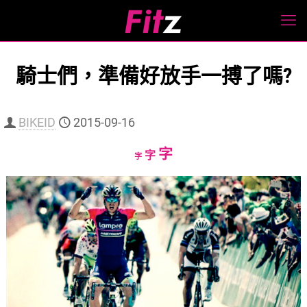
騎士們，準備好放手一搏了嗎?
BIKEID
2015-09-16
Increase
字
Reset
Decrease
字
字
font
font
font
size.
size.
size.