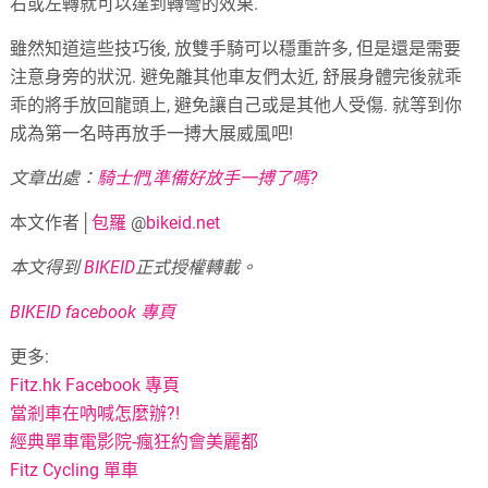
右或左轉就可以達到轉彎的效果.
雖然知道這些技巧後, 放雙手騎可以穩重許多, 但是還是需要
注意身旁的狀況. 避免離其他車友們太近, 舒展身體完後就乖
乖的將手放回龍頭上, 避免讓自己或是其他人受傷. 就等到你
成為第一名時再放手一搏大展威風吧!
文章出處：
騎士們,準備好放手一搏了嗎?
本文作者│
包羅
@
bikeid.net
本文得到
BIKEID
正式授權轉載。
BIKEID facebook 專頁
更多:
Fitz.hk Facebook 專頁
當剎車在吶喊怎麼辦?!
經典單車電影院-瘋狂約會美麗都
Fitz Cycling 單車