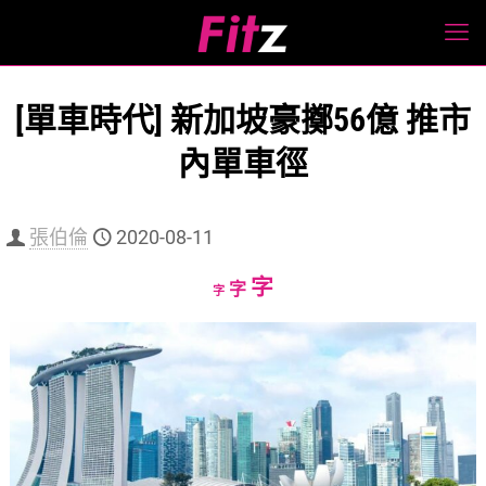
[單車時代] 新加坡豪擲56億 推市
內單車徑
張伯倫
2020-08-11
Increase
字
Reset
Decrease
字
字
font
font
font
size.
size.
size.