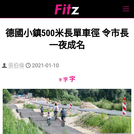
德國小鎮500米長單車徑 令市長
一夜成名
張伯倫
2021-01-10
Increase
字
Reset
Decrease
字
字
font
font
font
size.
size.
size.