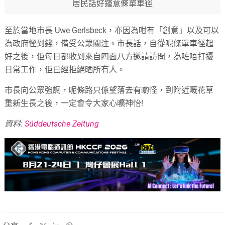
居民話好鍾意條單車徑
至於當地市長 Uwe Gerlsbeck，亦因為咁有「創意」以及可以
為政府慳到錢，備受公眾關注。市長話，自從呢條單車徑起
好之後，佢每日都收到來自四面八方邀請訪問，為咗唔打擾
日常工作，佢已經拒絕晒所有人。
市長向公眾強調，呢條路只係望落去有啲怪，到附近嘅花草
重新生長之後，一定會令大家心曠神怡!
資料:
Süddeutsche Zeitung