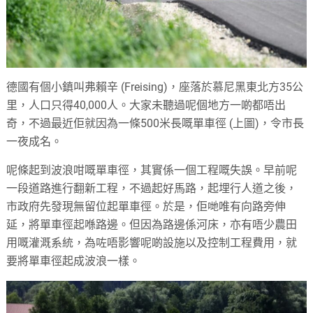
德國有個小鎮叫弗賴辛 (Freising)，座落於慕尼黑東北方35公
里，人口只得40,000人。大家未聽過呢個地方一啲都唔出
奇，不過最近佢就因為一條500米長嘅單車徑 (上圖)，令市長
一夜成名。
呢條起到波浪咁嘅單車徑，其實係一個工程嘅失誤。早前呢
一段道路進行翻新工程，不過起好馬路，起埋行人道之後，
市政府先發現無留位起單車徑。於是，佢哋唯有向路旁伸
延，將單車徑起喺路邊。但因為路邊係河床，亦有唔少農田
用嘅灌溉系統，為咗唔影響呢啲設施以及控制工程費用，就
要將單車徑起成波浪一樣。