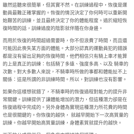
雖然這聽來很簡單，但其實不然。在訓練過程中，恢復是運
動員最難正確掌握的。恢復的情況決定了你何時可以重新開
始艱苦的訓練，並且最終決定了你的體能程度。過於縮短恢
復時間的話，訓練過度的陰影就伴隨在你身邊。
而用於恢復的時間超過需要時，你不但浪費了時間，而且還
可能因此喪失某方面的體能。大部分認真的運動員犯的錯誤
都是沒有留出足夠的恢復時間，他們相信只有騎上車才能算
的上是真正的訓練：包括騎了多遠、強度多高、以及 騎車的
次數。對大多數人來說，不騎車時所做的事都和體能扯不上
關係：這是所謂的非訓練時間。所以，對訓練也沒有影響。
如果你這樣想就錯了，不騎車時的恢復過程對能力的提升非
常關鍵。訓練提供了讓體能增加的潛力，但這種潛力卻是在
恢復過程中完成的。另外身體為實現這種潛力所花費的時間
也是很關鍵的。你恢復的越快， 就越早開始下一次高質量的
訓練。你越早開始高質量訓練，身體素質就提升的越快。