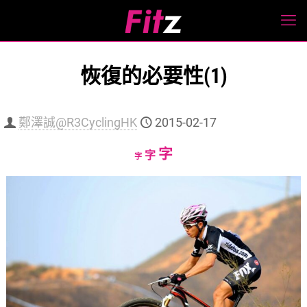
恢復的必要性(1)
鄭澤誠@R3CyclingHK
2015-02-17
Increase
字
Reset
Decrease
字
字
font
font
font
size.
size.
size.