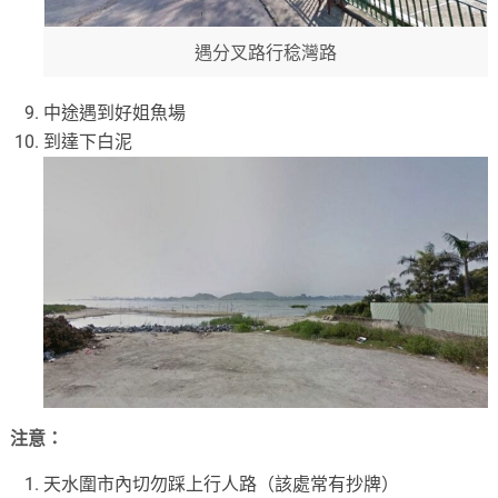
遇分叉路行稔灣路
中途遇到好姐魚場
到達下白泥
注意：
天水圍市內切勿踩上行人路（該處常有抄牌）