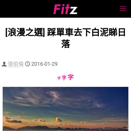
[浪漫之選] 踩單車去下白泥睇日
落
張伯倫
2016-01-29
Increase
字
Reset
Decrease
字
字
font
font
font
size.
size.
size.