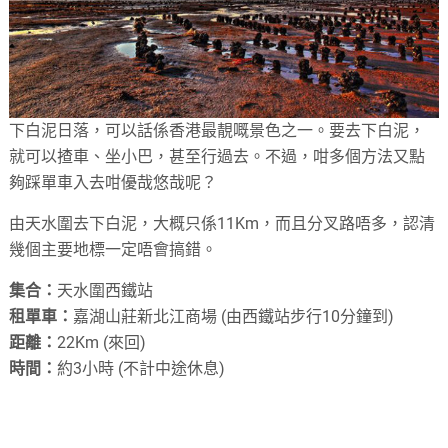
下白泥日落，可以話係香港最靚嘅景色之一。要去下白泥，
就可以揸車、坐小巴，甚至行過去。不過，咁多個方法又點
夠踩單車入去咁優哉悠哉呢？
由天水圍去下白泥，大概只係11Km，而且分叉路唔多，認清
幾個主要地標一定唔會搞錯。
集合：
天水圍西鐵站
租單車：
嘉湖山莊新北江商場 (由西鐵站步行10分鐘到)
距離：
22Km (來回)
時間：
約3小時 (不計中途休息)