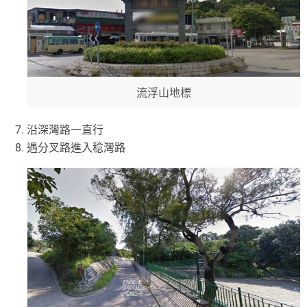
流浮山地標
沿深灣路一直行
遇分叉路進入稔灣路