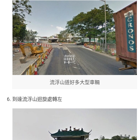
流浮山道好多大型車輛
到達流浮山迴旋處轉左