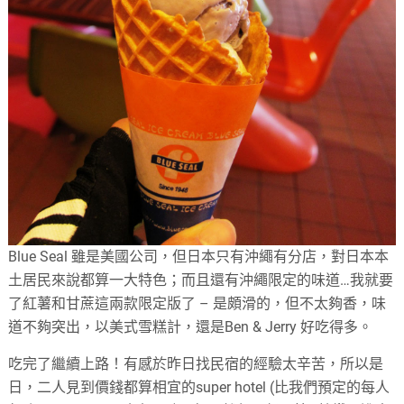
Blue Seal 雖是美國公司，但日本只有沖繩有分店，對日本本
土居民來說都算一大特色；而且還有沖繩限定的味道…我就要
了紅薯和甘蔗這兩款限定版了 – 是頗滑的，但不太夠香，味
道不夠突出，以美式雪糕計，還是Ben & Jerry 好吃得多。
吃完了繼續上路！有感於昨日找民宿的經驗太辛苦，所以是
日，二人見到價錢都算相宜的super hotel (比我們預定的每人