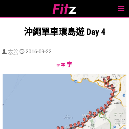
沖繩單車環島遊 Day 4
太公
2016-09-22
Increase
字
Reset
Decrease
字
字
font
font
font
size.
size.
size.