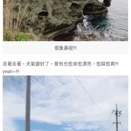
很象鼻呢!!!
走著走著，天氣變好了，景色也愈來愈漂亮，愈踩愈爽!!!
yeah~!!!