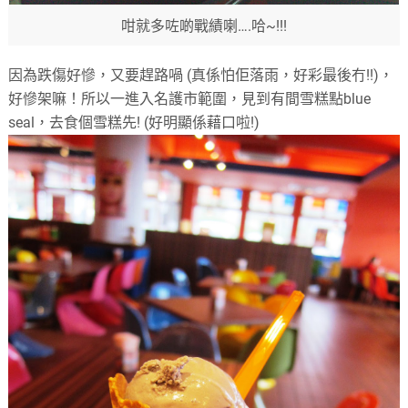
咁就多咗啲戰績喇….哈~!!!
因為跌傷好慘，又要趕路喎 (真係怕佢落雨，好彩最後冇!!)，
好慘架嘛！所以一進入名護市範圍，見到有間雪糕點blue
seal，去食個雪糕先! (好明顯係藉口啦!)