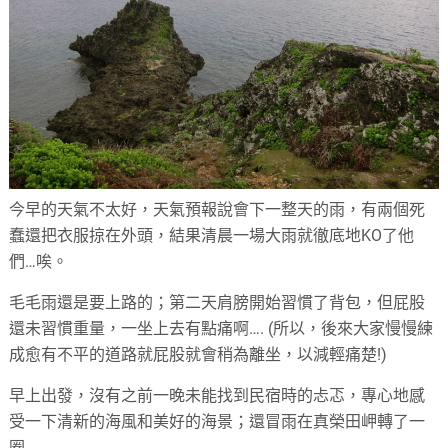
今早的天氣不太好，天氣預報說會下一整天的雨，有兩個死
蠢還把衣服掠在外頭，結果清晨一場大雨就徹底地KO了他
們…唉。
毛毛雨還是要上路的；第二天肩膀開始習慣了背包，但屁股
還未習慣重量，一坐上去有點痛啊…. (所以，後來大家慢慢練
成愈有不平的道路就屁股就會稍為離坐，以減輕痛楚!)
早上出發，沒有之前一晚未能找到民宿時的忐忑，專心地感
受一下清新的海風和美好的海景；還冒雨在真榮田岬轉了一
圈…