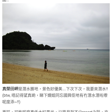
真榮田岬
是潛水勝地，景色好優美….下次下次，我要來潛水!!
(btw, 唔記得望真啲，睇下嫻姐同忘國興佢地有冇潛水潛咗嚟
呢度添~!!)