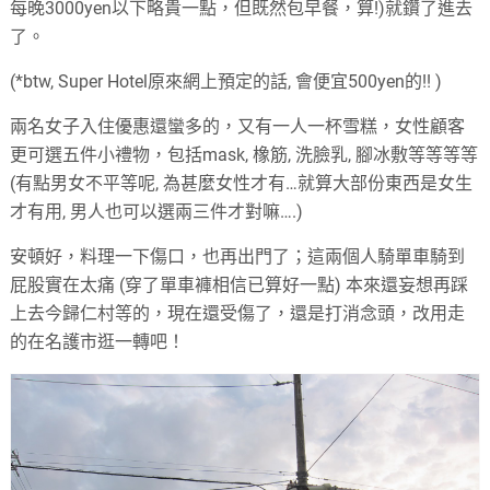
每晚3000yen以下略貴一點，但既然包早餐，算!)就鑽了進去
了。
(*btw, Super Hotel原來網上預定的話, 會便宜500yen的!! )
兩名女子入住優惠還蠻多的，又有一人一杯雪糕，女性顧客
更可選五件小禮物，包括mask, 橡筋, 洗臉乳, 腳冰敷等等等等
(有點男女不平等呢, 為甚麼女性才有…就算大部份東西是女生
才有用, 男人也可以選兩三件才對嘛….)
安頓好，料理一下傷口，也再出門了；這兩個人騎單車騎到
屁股實在太痛 (穿了單車褲相信已算好一點) 本來還妄想再踩
上去今歸仁村等的，現在還受傷了，還是打消念頭，改用走
的在名護市逛一轉吧！