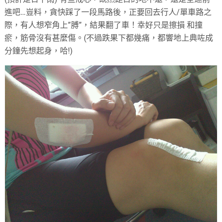
進吧…豈料，貪快踩了一段馬路後，正要回去行人/單車路之
際，有人想窄角上”膊”，結果翻了車！幸好只是擦損 和撞
瘀，筋骨沒有甚麼傷。(不過跌果下都幾痛，都響地上典咗成
分鐘先想起身，哈!)