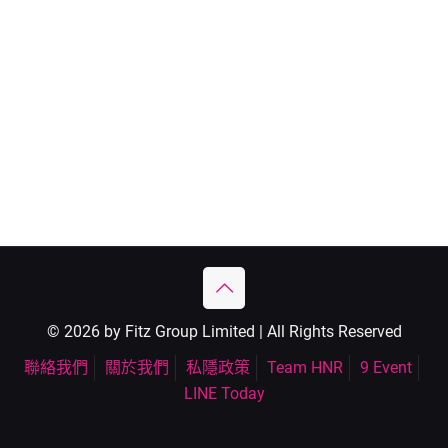
© 2026 by Fitz Group Limited | All Rights Reserved
聯絡我們
關於我們
私隱政策
Team HNR
9 Event
LINE Today