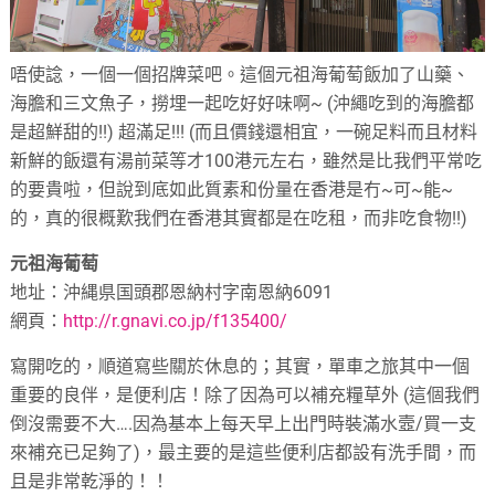
唔使諗，一個一個招牌菜吧。這個元祖海葡萄飯加了山藥、
海膽和三文魚子，撈埋一起吃好好味啊~ (沖繩吃到的海膽都
是超鮮甜的!!) 超滿足!!! (而且價錢還相宜，一碗足料而且材料
新鮮的飯還有湯前菜等才100港元左右，雖然是比我們平常吃
的要貴啦，但說到底如此質素和份量在香港是冇~可~能~
的，真的很概歎我們在香港其實都是在吃租，而非吃食物!!)
元祖海葡萄
地址：沖縄県国頭郡恩納村字南恩納6091
網頁：
http://r.gnavi.co.jp/f135400/
寫開吃的，順道寫些關於休息的；其實，單車之旅其中一個
重要的良伴，是便利店！除了因為可以補充糧草外 (這個我們
倒沒需要不大….因為基本上每天早上出門時裝滿水壼/買一支
來補充已足夠了)，最主要的是這些便利店都設有洗手間，而
且是非常乾淨的！！