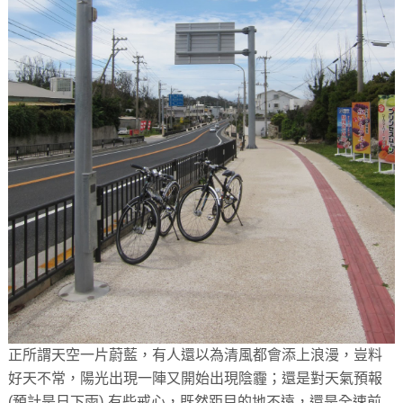
正所謂天空一片蔚藍，有人還以為清風都會添上浪漫，豈料
好天不常，陽光出現一陣又開始出現陰霾；還是對天氣預報
(預計是日下雨) 有些戒心，既然距目的地不遠，還是全速前