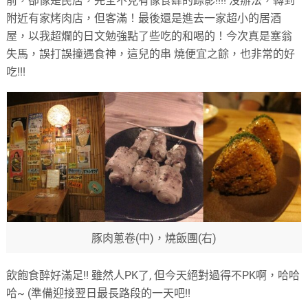
前，卻像是民居，完全不見有像食肆的踪影!!!! 沒辦法，轉到
附近有家烤肉店，但客滿！最後還是進去一家超小的居酒
屋，以我超爛的日文勉強點了些吃的和喝的！今次真是塞翁
失馬，誤打誤撞遇食神，這兒的串 燒便宜之餘，也非常的好
吃!!!
豚肉蔥卷(中)，燒飯團(右)
飲飽食醉好滿足!! 雖然人PK了, 但今天絕對過得不PK啊，哈哈
哈~ (準備迎接翌日最長路段的一天吧!!