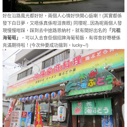
好在沿路風光都好好，兩個人心情好快開心返喇！(其實都係
發下白日夢，又唔係真係咁沮喪既) 同埋呢…因為呢兩個人發
現慢慢咁踩，踩到去中途路恩納村，就有間好出名的
「元祖
海葡萄」
，可以入去食佢個招牌海葡萄飯，有得食好嘢梗係
充滿期待啦！(今次仲要成功搵到，lucky~!)