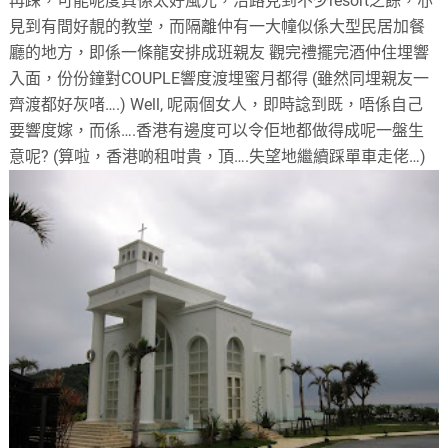
再踩，可能呢度真係太好風光，沿路見到不少resort之餘，亦
見到有間好靚的教堂，而隔離仲有一大幢似係大型民居加餐
廳的地方，即係一條龍安排成班親友 觀完禮擺完酒仲住埋響
入面，份份鐘對COUPLE響度渡埋蜜月都得 (雖然同埋親友一
齊渡都好灰啫….) Well, 呢兩個女人，即時諗到既，唔係自己
要響度嫁，而係….香港有邊度可以令佢地都做得成呢一盤生
意呢? (算啦，香港啲租咁貴，頂….失望地繼續踩單車走佬…)