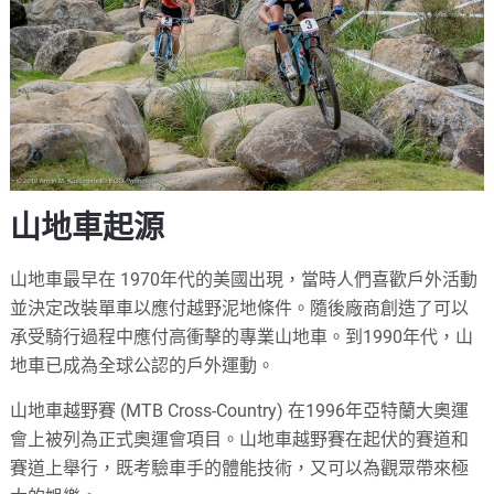
山地車起源
山地車最早在
1970
年代的美國出現，當時人們喜歡戶外活動
並決定改裝單車以應付越野泥地條件。隨後廠商創造了可以
承受騎行過程中應付高衝擊的專業山地車。到
1990
年代，山
地車已成為全球公認的戶外運動。
山地車越野賽
(MTB Cross-Country)
在
1996
年亞特蘭大奧運
會上被列為正式奧運會項目。山地車越野賽在起伏的賽道和
賽道上舉行，既考驗車手的體能技術，又可以為觀眾帶來極