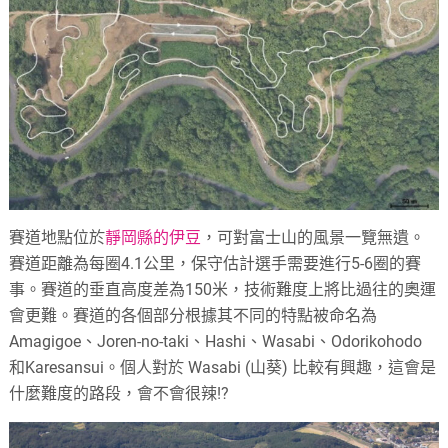
賽道地點位於
靜岡縣的伊豆
，可對富士山的風景一覽無遺。
賽道距離為每圈
4.1
公里，保守估計選手需要進行
5-6
圈的賽
事。賽道的垂直高度差為
150
米，技術難度上將比過往的奧運
會更難。賽道的各個部分根據其不同的特點被命名為
Amagigoe
、
Joren-no-taki
、
Hashi
、
Wasabi
、
Odorikohodo
和
Karesansui
。個人對於
Wasabi (
山葵
)
比較有興趣，這會是
什麼難度的路段，會不會很辣!?