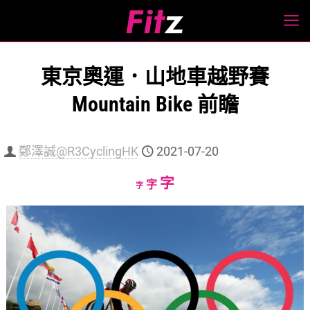
東京奧運．山地車越野賽
Mountain Bike 前瞻
鄭澤誠@R3CyclingHK
2021-07-20
Increase
字
Reset
Decrease
字
字
font
font
font
size.
size.
size.