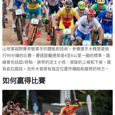
山地車越野賽考驗車手的體能和技術。參賽選手大概需要進
行
90
分鐘的比賽。賽道距離通常是
4
至
6
公里一圈的標準，路
線會包括起
/
終點、狹窄的泥土小徑，很陡的上坡和下坡，還
有岩石路段。另外大會將有指定位置作補給和維修的地方。
如何贏得比賽