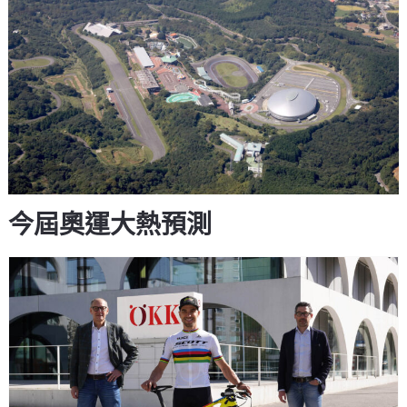
今屆奧運大熱預測