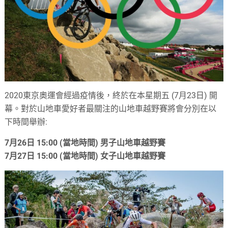
2020
東京奧運會經過疫情後，終於在本星期五
(7
月
23
日
)
開
幕。對於山地車愛好者最關注的山地車越野賽將會分別在以
下時間舉辦:
7
月
26
日
15:00 (
當地時間
)
男子山地車越野賽
7
月
27
日
15:00 (
當地時間
)
女子山地車越野賽