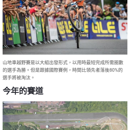
山地車越野賽是以大組出發形式，以用時最短完成所需圈數
的選手為勝。但是跟據國際賽例，時間比領先者落後
80%
的
選手將被淘汰。
今年的賽道