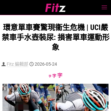
環意單車賽驚現衞生危機 | UCI嚴
禁車手水壺裝尿: 損害單車運動形
象
Fitz 編輯部
2026-05-24
Increase
字
Reset
Decrease
字
字
font
font
font
size.
size.
size.