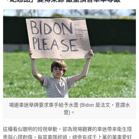
場邊車迷舉牌要求車手給予水壼 (Bidon 是法文，意謂水
壼)。
這種看似聰明的短視舉動，卻為現場觀賽的車迷帶來衛生隱
患與心理創傷。每當車隊經過，總會有成千上萬的單車愛好