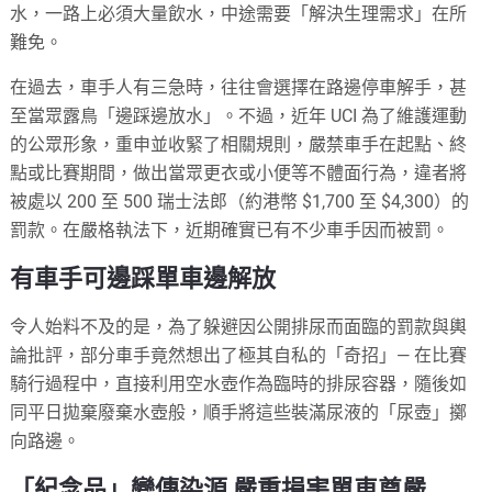
水，一路上必須大量飲水，中途需要「解決生理需求」在所
難免。
在過去，車手人有三急時，往往會選擇在路邊停車解手，甚
至當眾露鳥「邊踩邊放水」。不過，近年 UCI 為了維護運動
的公眾形象，重申並收緊了相關規則，嚴禁車手在起點、終
點或比賽期間，做出當眾更衣或小便等不體面行為，違者將
被處以 200 至 500 瑞士法郎（約港幣 $1,700 至 $4,300）的
罰款。在嚴格執法下，近期確實已有不少車手因而被罰。
有車手可邊踩單車邊解放
令人始料不及的是，為了躲避因公開排尿而面臨的罰款與輿
論批評，部分車手竟然想出了極其自私的「奇招」— 在比賽
騎行過程中，直接利用空水壺作為臨時的排尿容器，隨後如
同平日拋棄廢棄水壺般，順手將這些裝滿尿液的「尿壺」擲
向路邊。
「紀念品」變傳染源 嚴重損害單車尊嚴