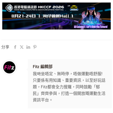
分享
Fitz 編輯部
我哋坐唔定、無時停，唔做運動唔舒服!
只要係有用知識、重要資訊，以至好玩話
題，Fitz都會全力搜羅，同時鼓勵「郁
民」齊齊參與，打造一個開放嘅運動生活
資訊平台。