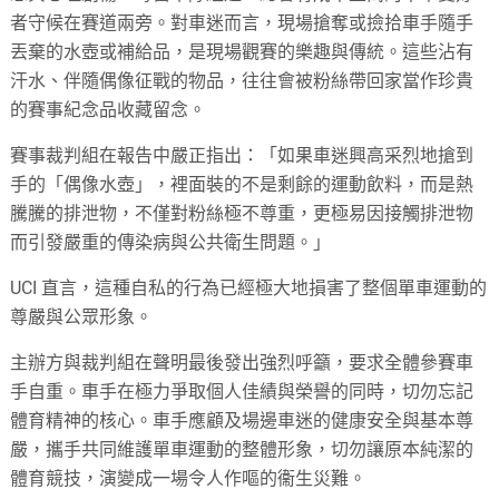
者守候在賽道兩旁。對車迷而言，現場搶奪或撿拾車手隨手
丟棄的水壺或補給品，是現場觀賽的樂趣與傳統。這些沾有
汗水、伴隨偶像征戰的物品，往往會被粉絲帶回家當作珍貴
的賽事紀念品收藏留念。
賽事裁判組在報告中嚴正指出：「如果車迷興高采烈地搶到
手的「偶像水壺」，裡面裝的不是剩餘的運動飲料，而是熱
騰騰的排泄物，不僅對粉絲極不尊重，更極易因接觸排泄物
而引發嚴重的傳染病與公共衛生問題。」
UCI 直言，這種自私的行為已經極大地損害了整個單車運動的
尊嚴與公眾形象。
主辦方與裁判組在聲明最後發出強烈呼籲，要求全體參賽車
手自重。車手在極力爭取個人佳績與榮譽的同時，切勿忘記
體育精神的核心。車手應顧及場邊車迷的健康安全與基本尊
嚴，攜手共同維護單車運動的整體形象，切勿讓原本純潔的
體育競技，演變成一場令人作嘔的衞生災難。