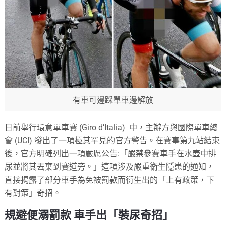
有車可邊踩單車邊解放
日前舉行環意單車賽 (Giro d’Italia) 中，主辦方與國際單車總
會 (UCI) 發出了一項極其罕見的官方警告。在賽事第九站結束
後，官方明確列出一項嚴厲公告:「嚴禁參賽車手在水壺中排
尿並將其丟棄到賽道旁。」這項涉及嚴重衞生隱患的通知，
直接揭露了部分車手為免被罰款而衍生出的「上有政策，下
有對策」奇招。
規避便溺罰款 車手出「裝尿奇招」