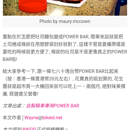
Photo by maury.mccown
重點在於怎麼把吐司麵包變成POWER BAR, 簡單來說就是把
土司捲成條狀在用塑膠袋封好就對了, 這樣不管是要攜帶還是
要吃的時候就更方便了, 條狀的吐司是不是更像真正的POWER
BAR啦!
給大家參考一下, 跟一條七八十塊台幣POWER BAR比起來
（按：香港一條賣港幣20元左右）, 花費真的挺划算的, 花生
醬就是超市買一大桶回來就可以吃上一、兩個月, 絕對味美價
廉, 既健康又營養!
文章出處：
自製騎車專用POWER BAR
本文作者│
Wayne
@
bikeid.net
本文得到
BIKEID
正式授權轉載。