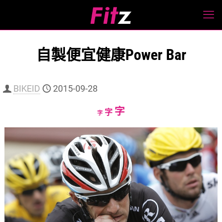
自製便宜健康Power Bar
BIKEID
2015-09-28
Increase
字
Reset
Decrease
字
字
font
font
font
size.
size.
size.