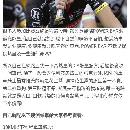
很多人參加比賽或騎長程路段時, 都會買幾條POWER BAR來
補充能量, 但自己就是對那股不自然的味道不習慣, 想說騎車
就是要健康, 要健康就要吃天然的東西, POWER BAR 不就是提
供熱量及一些維他命嗎?!
所以自己在網路上找一下高熱量的DIY能量配方, 看過後發現
一個事實, 除了一般會去便利商店購買的巧克力外, 國外的單
車騎士最常推薦的就是花生醬. 選擇花生醬的原因第一不貴,
第二熱量夠, 第三味道不錯, 尤其是有顆粒的我超愛, 唯一的缺
點就是難入口, 口乾舌燥的時候會黏嘴巴….. 所以順便補充依
下水份囉!
自己調配以下幾個菜單給大家參考看看~
30KM以下短程單車路段: