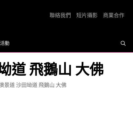
聯絡我們
短片攝影
商業合作
活動
田坳道 飛鵝山 大佛
: 澳景道 沙田坳道 飛鵝山 大佛