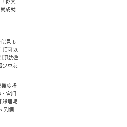
張「你大
，就成就
似見fb
到頂可以
到頂就做
唔少車友
都難度唔
澳，會順
係咪踩埋呢
w 到個