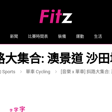
新聞
比賽時間表
裝備
運動
生活
 斜路大集合: 澳景道 沙
Sports
單車 Cycling
[音樂 x 單車] 斜路大集合
Increase
字
Reset
Decrease
字
字