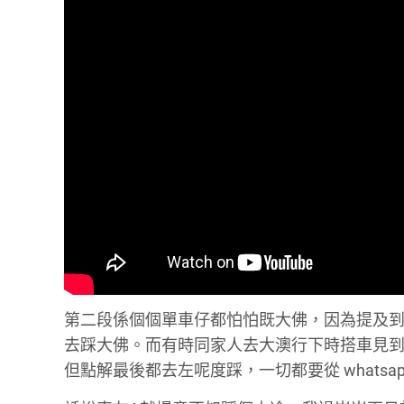
第二段係個個單車仔都怕怕既大佛，因為提及
去踩大佛。而有時同家人去大澳行下時搭車見
但點解最後都去左呢度踩，一切都要從 whatsa