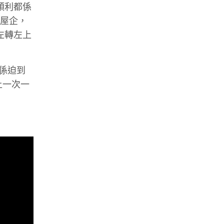
順利都係
返屋企，
左轉左上
係迫到
上一次一