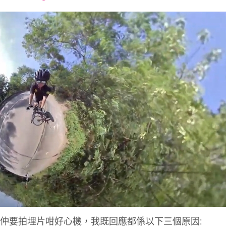
font
font
font
size.
size.
size.
車仲要拍埋片咁好心機，我既回應都係以下三個原因: