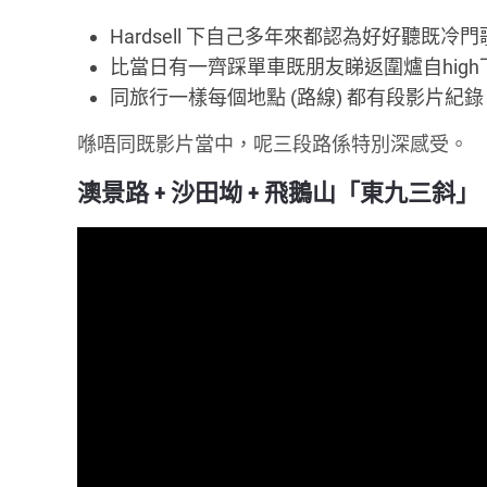
Hardsell 下自己多年來都認為好好聽既冷門
比當日有一齊踩單車既朋友睇返圍爐自high
同旅行一樣每個地點 (路線) 都有段影片紀錄
喺唔同既影片當中，呢三段路係特別深感受。
澳景路 + 沙田坳 + 飛鵝山「東九三斜」