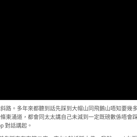
到斜路。多年來都聽到話先踩到大帽山同飛鵝山唔知要幾
到條東涌道，都會同太太講自己未減到一定既磅數係唔會
pp 對話講起。