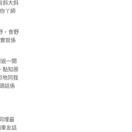
有斜大斜
喜你丫師
野，食野
其實就係
想返一開
，點知原
佢地同我
頭話係
同埋最
個車友話