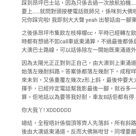
踩到昂坪巴士站，因為只係去過一次放航拍機…
要上……就問對頭按梗電話既師兄，係咪到大佛啦
兄你踩完啦! 我即刻大大聲 yeah 出黎話由一
之後係昂坪市集飲左枝檸檬cc，平時已經轉左飲
時都有想過不如call車返東涌算。不過最後都
大澳巴士路線，可以話係除左一開始既東涌道
因為太陽光正正對到正自己，由大澳到上東涌
始落左幾耐斜路。答案係都落左幾耐下。成程咩
來未到，又係重覆左幾次z形上斜，最後仲要大大
揮手，已經拎定電話幫我影最後一腳，就谷多一
算。佢地話以為要等我好耐，車友B話佢都有停
你大我丫! XDDDDDD
總結，全程唔計係個頂等齊人先落斜，所有斜路
後由大澳返東涌道。反而大佛無咁甘。同埋要