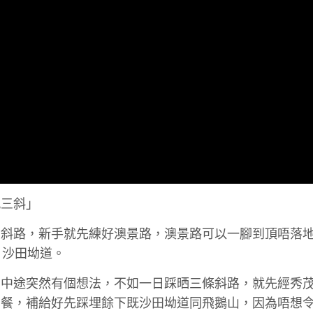
九三斜」
大斜路，新手就先練好澳景路，澳景路可以一腳到頂唔落
 沙田坳道。
踩到中途突然有個想法，不如一日踩晒三條斜路，就先經秀
常餐，補給好先踩埋餘下既沙田坳道同飛鵝山，因為唔想