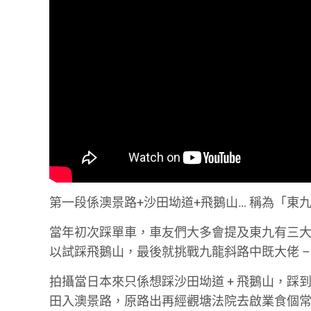
第一段係澳景路+沙田坳道+飛鵝山… 稱為「東
當年初次踩單車，車友們大多會提及東九有三
以試踩飛鵝山，最後就挑戰九龍斜路中既大佬 –
拍攝當日本來只係想踩沙田坳道 + 飛鵝山，
田入澳景路，原路出再經觀塘法院去啟業食個