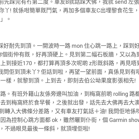
先踩完有冇第二度。車友B就話踩大佛，我就 send 左
怕你丫! 就係咁簡單既鬥氣，再加多個車友C出埋黎食花生
旅」。
踩好耐先到頂。一開波時一路 mon 住心跳一路上，踩到好
你個街仲有既，好再頂硬上。見到第二幅石板牆，又以為
到接近170，都打算再頂多次呢啲 z形既斜路，再見唔
，我問佢到頂未丫? 佢話到啦，再望一望前面，真係見到有
一樣，就黎到頂。上到去，即刻去伯公坳果度影張相先!
有班外籍山友係旁邊叫加油，到梅窩前啲 rolling 路
。去到梅窩終於食早餐，之後就出發，話先去大佛再去大
:8……到轉入大佛條分差路，又有車友打氣話＋油! 我問佢地
制心跳方面都 ok，雖然曬到仆街，個 Garmin sho
，不過眼見最後一條斜，就頂埋佢啦!