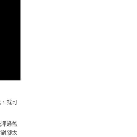
地，就可
茂坪過藍
令對腳太