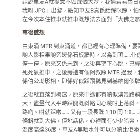
話說車友A就提意不如踩個大冷，我過岩岩兩日前
我呀.JPG」出黎，點知車友B真係話踩咪踩，
左今次本住推車就推車既想法去面對「大佛之
事後感想
由東涌 MTR 到東涌道，都已經有心理準備，要
啲人影相果啲旁邊係石板牆時，以為到頂……仆
停一停，原來又係未到，之後再望下心跳，已經上
死死氣推車，之後旁邊有個阿叔踩 MTB 過我
係伯公坳影相，即係好似踩飛鵝見到基維爾個牌
之後就直落到梅窩，原來中途都有啲似澳景路斜路。
大，盡量代入平時踩開既斜路同心跳咁上落斜
路啲。咁就踩啦…… 又有一段長既 1:10 同 1
條斜就到大佛，佢地話係，心裡面有少少暗爽，因為控
溫度高達36度，車友A無晒水仲可以分啲比佢添