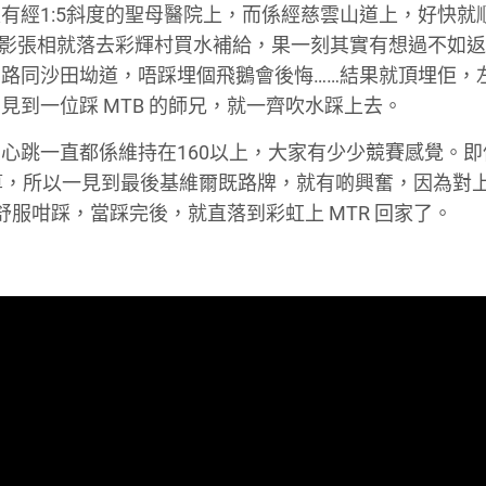
有經1:5斜度的聖母醫院上，而係經慈雲山道上，好快就
p 同影張相就落去彩輝村買水補給，果一刻其實有想過不如
路同沙田坳道，唔踩埋個飛鵝會後悔……結果就頂埋佢，
到一位踩 MTB 的師兄，就一齊吹水踩上去。
心跳一直都係維持在160以上，大家有少少競賽感覺。即
佢算，所以一見到最後基維爾既路牌，就有啲興奮，因為對
服咁踩，當踩完後，就直落到彩虹上 MTR 回家了。