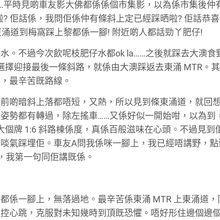
…平時見啲車友影大佛都係係個市集影，以為係市集後仲
? 佢話係，我問佢係仲有條斜上定已經踩晒啦? 佢話恭
腳東涌道到梅窩踩上黎都係一腳! 附近啲人都話勁丫肥仔!
水。不過今次飲呢枝肥仔水都ok la……之後就踩去大澳食
係選擇迎接最後一條斜路，就係由大澳踩返去東涌 MTR。
外，最辛苦既路線。
道前啲暗斜上落都唔短，又熱，所以見到條東涌道，就回
姿勢都有轉過，除左搖車……又係好似一開始咁，以為到
個牌 1:6 斜路棟係度，真係百般滋味在心頭。不過見到
啖氣踩埋佢。車友A問我係咪一腳上，我已經唔講野，點
，我第一句同佢講既係。
都係一腳上，無落過地。最辛苦係東涌 MTR 上東涌道，
嚴控心跳，克服對未知幾時到頂既恐懼。唔好形住邊個邊