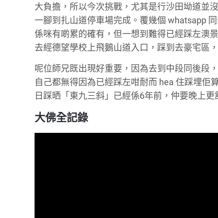
大負擔，所以今次挑戰，尤其是行沙田坳道並沒
一腳到扎山道停車場完成。覆幾個 whatsap
係咪有啲累的確有，但一想到難得已經踩左澳景
去經德望學校上飛鵝山道入口，踩到去豪宅區，見
呢位師兄既出現好重要，因為去到中段同後段，
自己都無得因為已經踩左咁耐而 hea 住踩埋
日踩晒「東九三斜」已經係6年前，仲要晚上更舒
大佛全記錄