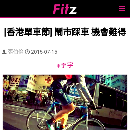
[香港單車節] 鬧市踩車 機會難得
張伯倫
2015-07-15
Increase
字
Reset
Decrease
字
字
font
font
font
size.
size.
size.