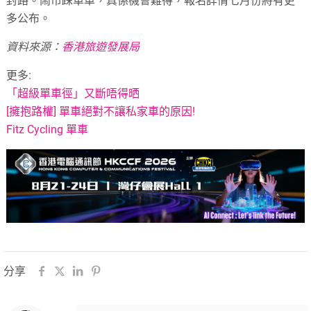
封路。鬧市踩單車，真係機會難得，報名詳情七月份將有更
多公布。
資料來源：
香港旅遊發展局
更多:
「超級單車徑」又斷唔得晒
[擁抱路權] 單車絕對不讓私家車的原因!
Fitz Cycling 單車
分享