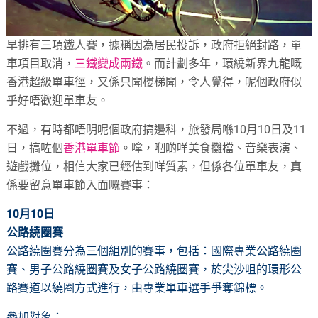
早排有三項鐵人賽，據稱因為居民投訴，政府拒絕封路，單
車項目取消，
三鐵變成兩鐵
。而計劃多年，環繞新界九龍嘅
香港超級單車徑，又係只聞樓梯聞，令人覺得，呢個政府似
乎好唔歡迎單車友。
不過，有時都唔明呢個政府搞邊科，旅發局喺10月10日及11
日，搞咗個
香港單車節
。嗱，嗰啲咩美食攤檔、音樂表演、
遊戲攤位，相信大家已經估到咩質素，但係各位單車友，真
係要留意單車節入面嘅賽事：
10月10日
公路繞圈賽
公路繞圈賽分為三個組別的賽事，包括：國際專業公路繞圈
賽、男子公路繞圈賽及女子公路繞圈賽，於尖沙咀的環形公
路賽道以繞圈方式進行，由專業單車選手爭奪錦標。
參加對象：