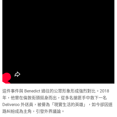
這件事件與 Benedict 過往的公眾形象形成強烈對比。2018
年，他曾在倫敦街頭挺身而出，從多名搶匪手中救下一名
Deliveroo 外送員，被譽為「現實生活的英雄」，如今卻因道
路糾紛成為主角，引發外界議論。