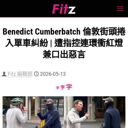
Benedict Cumberbatch 倫敦街頭捲
入單車糾紛 | 遭指控連環衝紅燈
兼口出惡言
Fitz 編輯部
2026-05-13
Increase
字
Reset
Decrease
字
字
font
font
font
size.
size.
size.