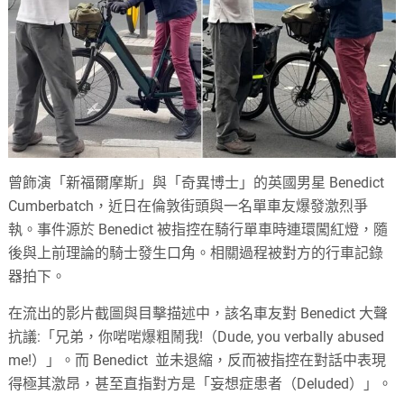
曾飾演「新福爾摩斯」與「奇異博士」的英國男星 Benedict
Cumberbatch，近日在倫敦街頭與一名單車友爆發激烈爭
執。事件源於 Benedict 被指控在騎行單車時連環闖紅燈，隨
後與上前理論的騎士發生口角。相關過程被對方的行車記錄
器拍下。
在流出的影片截圖與目擊描述中，該名車友對 Benedict 大聲
抗議:「兄弟，你啱啱爆粗鬧我!（Dude, you verbally abused
me!）」。而 Benedict 並未退縮，反而被指控在對話中表現
得極其激昂，甚至直指對方是「妄想症患者（Deluded）」。