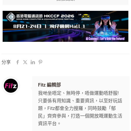
分享
Fitz 編輯部
我哋坐唔定、無時停，唔做運動唔舒服!
只要係有用知識、重要資訊，以至好玩話
題，Fitz都會全力搜羅，同時鼓勵「郁
民」齊齊參與，打造一個開放嘅運動生活
資訊平台。