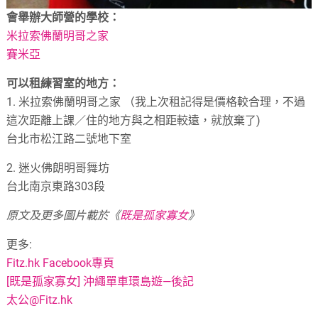
會舉辦大師營的學校：
米拉索佛蘭明哥之家
賽米亞
可以租練習室的地方：
1. 米拉索佛蘭明哥之家 （我上次租記得是價格較合理，不過
這次距離上課／住的地方與之相距較遠，就放棄了)
台北市松江路二號地下室
2. 迷火佛朗明哥舞坊
台北南京東路303段
原文及更多圖片載於《
既是孤家寡女
》
更多:
Fitz.hk Facebook專頁
[既是孤家寡女] 沖繩單車環島遊—後記
太公@Fitz.hk