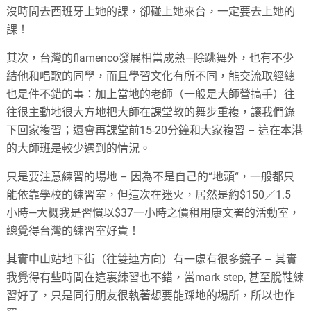
沒時間去西班牙上她的課，卻碰上她來台，一定要去上她的
課！
其次，台灣的flamenco發展相當成熟—除跳舞外，也有不少
結他和唱歌的同學，而且學習文化有所不同，能交流取經總
也是件不錯的事：加上當地的老師（一般是大師營搞手）往
往很主動地很大方地把大師在課堂教的舞步重複，讓我們錄
下回家複習；還會再課堂前15-20分鐘和大家複習 – 這在本港
的大師班是較少遇到的情況。
只是要注意練習的場地 – 因為不是自己的“地頭“，一般都只
能依靠學校的練習室，但這次在迷火，居然是約$150／1.5
小時—大概我是習慣以$37一小時之價租用康文署的活動室，
總覺得台灣的練習室好貴！
其實中山站地下街（往雙連方向）有一處有很多鏡子 – 其實
我覺得有些時間在這裏練習也不錯，當mark step, 甚至脫鞋練
習好了，只是同行朋友很執著想要能踩地的場所，所以也作