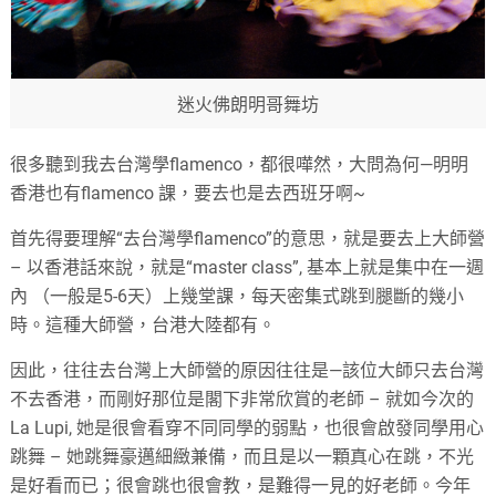
迷火佛朗明哥舞坊
很多聽到我去台灣學flamenco，都很嘩然，大問為何—明明
香港也有flamenco 課，要去也是去西班牙啊~
首先得要理解“去台灣學flamenco”的意思，就是要去上大師營
– 以香港話來說，就是“master class”, 基本上就是集中在一週
內 （一般是5-6天）上幾堂課，每天密集式跳到腿斷的幾小
時。這種大師營，台港大陸都有。
因此，往往去台灣上大師營的原因往往是—該位大師只去台灣
不去香港，而剛好那位是閣下非常欣賞的老師 – 就如今次的
La Lupi, 她是很會看穿不同同學的弱點，也很會啟發同學用心
跳舞 – 她跳舞豪邁細緻兼備，而且是以一顆真心在跳，不光
是好看而已；很會跳也很會教，是難得一見的好老師。今年