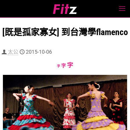
[既是孤家寡女] 到台灣學flamenco
太公
2015-10-06
Increase
字
Reset
Decrease
字
字
font
font
font
size.
size.
size.