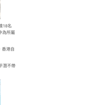
達18名
中為所屬
，香港自
氣平潛不帶