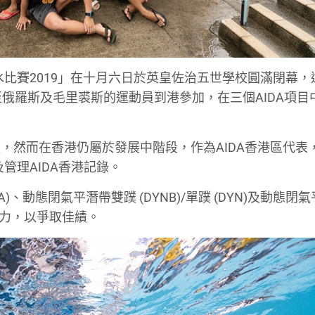
水比賽2019」在十月六日於英皇佐治五世學校圓滿閉幕，
至俄羅斯及毛里裘斯的運動員到港參加，在三個AIDA項目
，然而在香港仍屬於發展中階段，作為AIDA香港區代表
管理AIDA香港記錄。
、動態閉氣平潛帶雙蹼 (DYNB)/單蹼 (DYN)及動態閉
耐力，以爭取佳績。