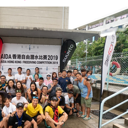
font
font
font
size.
size.
size.