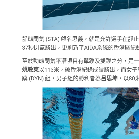
靜態閉氣 (STA) 顧名思義，就是允許選手
37秒閉氣勝出，更刷新了AIDA系統的香港區
至於動態閉氣平潛項目有單蹼及雙蹼之分，是一口
姚敏東
以113米，破香港紀錄成績勝出，而女
蹼 (DYN) 組，男子組的勝利者為
呂思坤
，以80