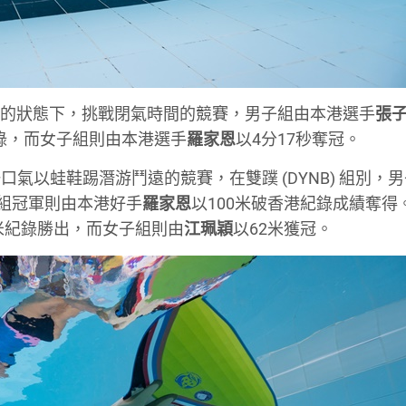
在靜止的狀態下，挑戰閉氣時間的競賽，男子組由本港選手
張
紀錄，而女子組則由本港選手
羅家恩
以4分17秒奪冠。
氣以蛙鞋踢潛游鬥遠的競賽，在雙蹼 (DYNB) 組別，
子組冠軍則由本港好手
羅家恩
以100米破香港紀錄成績奪得
米紀錄勝出，而女子組則由
江珮穎
以62米獲冠。