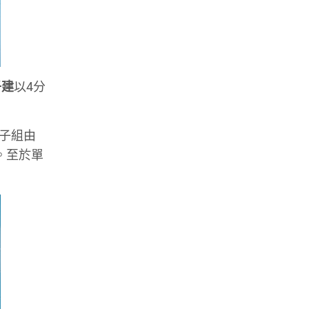
子建
以4分
男子組由
。至於單