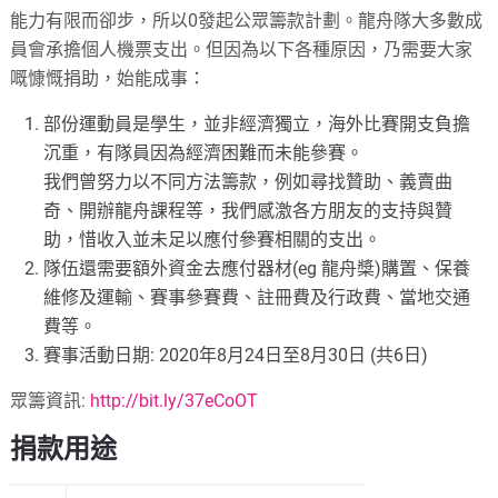
能力有限而卻步，所以0發起公眾籌款計劃。龍舟隊大多數成
員會承擔個人機票支出。但因為以下各種原因，乃需要大家
嘅慷慨捐助，始能成事：
部份運動員是學生，並非經濟獨立，海外比賽開支負擔
沉重，有隊員因為經濟困難而未能參賽。
我們曾努力以不同方法籌款，例如尋找贊助、義賣曲
奇、開辦龍舟課程等，我們感激各方朋友的支持與贊
助，惜收入並未足以應付參賽相關的支出。
隊伍還需要額外資金去應付器材(eg 龍舟槳)購置、保養
維修及運輸、賽事參賽費、註冊費及行政費、當地交通
費等。
賽事活動日期: 2020年8月24日至8月30日 (共6日)
眾籌資訊:
http://bit.ly/37eCoOT
捐款用途