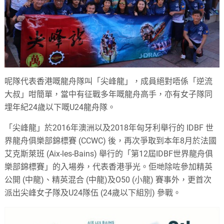
呢隊代表香港嘅龍舟隊叫「尖峰龍」，成員絕對唔係「逆流
大叔」咁簡單，當中有征戰多年嘅龍舟高手，亦有女子隊同
埋年紀24歲以下嘅U24龍舟隊。
「尖峰龍」於2016年澳洲以及2018年匈牙利舉行的 IDBF 世
界龍舟俱樂部錦標賽 (CCWC) 後，再次爭取到本年8月於法國
艾克斯萊班 (Aix-les-Bains) 舉行的「第12屆IDBF世界龍舟俱
樂部錦標賽」的入場券，代表香港爭光。佢哋除咗參加精英
公開 (中龍)、精英混合 (中龍)及O50 (小龍) 賽事外，更首次
派出尖峰女子隊及U24隊伍 (24歲以下組別) 參戰。