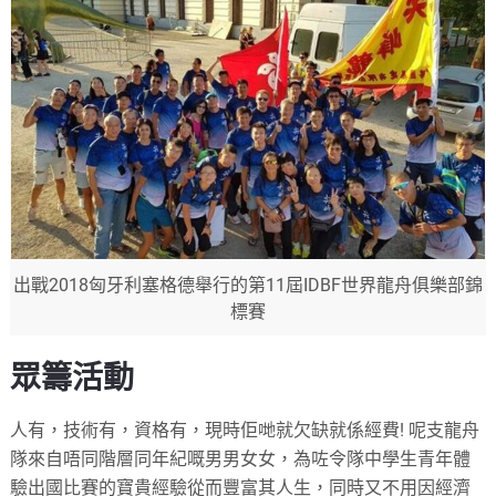
出戰2018匈牙利塞格德舉行的第11屆IDBF世界龍舟俱樂部錦
標賽
眾籌活動
人有，技術有，資格有，現時佢哋就欠缺就係經費! 呢支龍舟
隊來自唔同階層同年紀嘅男男女女，為咗令隊中學生青年體
驗出國比賽的寶貴經驗從而豐富其人生，同時又不用因經濟