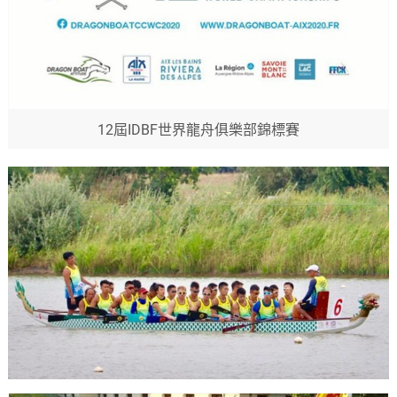
12屆IDBF世界龍舟俱樂部錦標賽