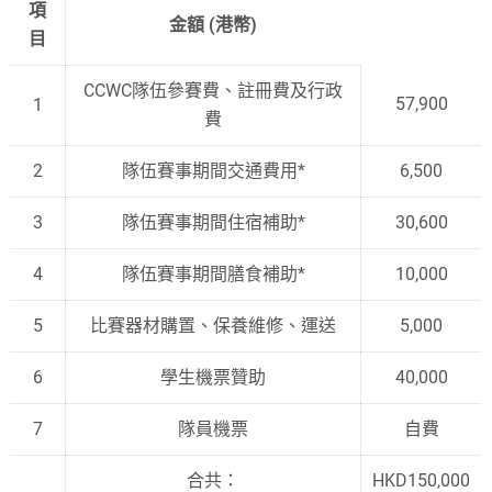
項
金額
(
港幣
)
目
CCWC隊伍參賽費、註冊費及行政
57,900
1
費
2
隊伍賽事期間交通費用*
6,500
3
隊伍賽事期間住宿補助*
30,600
4
隊伍賽事期間膳食補助*
10,000
5
比賽器材購置、保養維修、運送
5,000
6
學生機票贊助
40,000
7
隊員機票
自費
合共：
HKD150,000