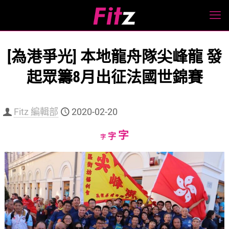
[為港爭光] 本地龍舟隊尖峰龍 發
起眾籌8月出征法國世錦賽
Fitz 編輯部
2020-02-20
Increase
字
Reset
Decrease
字
字
font
font
font
size.
size.
size.