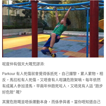
呢度仲有個天大嘅荒謬添:
Parkour 有人死傷就會覺得係扺死，自己攞黎，累人累物。相
反，馬拉松有人死傷，又唔會有人咁講危險架喎。每年依然
有成萬人參加渣馬，早兩年仲跑死咗人，又唔見有人話 “跑步
好危險” 嘅?
其實危險嘅並唔係運動本身，而係參與者。當你唔知道自己