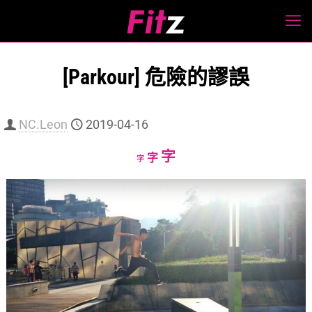
[Parkour] 危險的謬誤
NC.Leon
2019-04-16
Increase
字
Reset
Decrease
字
字
font
font
font
size.
size.
size.