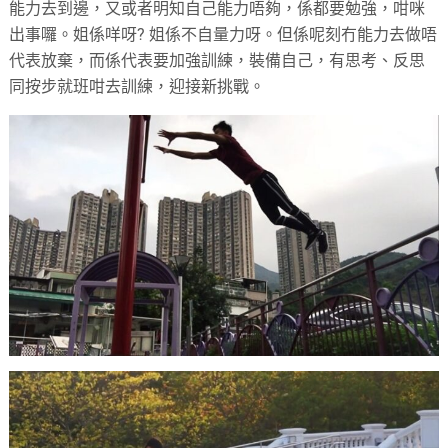
能力去到邊，又或者明知自己能力唔夠，係都要勉強，咁咪
出事囉。姐係咩呀? 姐係不自量力呀。但係呢刻冇能力去做唔
代表放棄，而係代表要加強訓練，裝備自己，有思考、反思
同按步就班咁去訓練，迎接新挑戰。