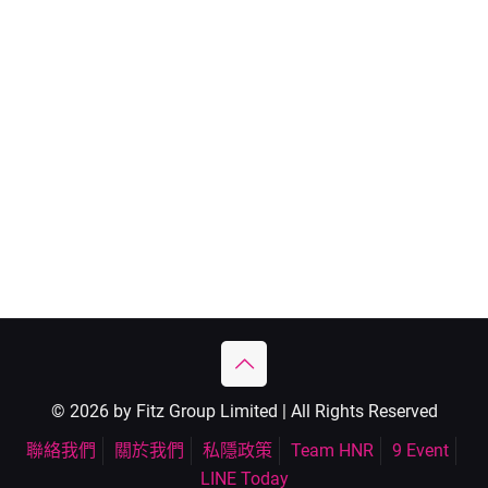
© 2026 by Fitz Group Limited | All Rights Reserved
聯絡我們
關於我們
私隱政策
Team HNR
9 Event
LINE Today