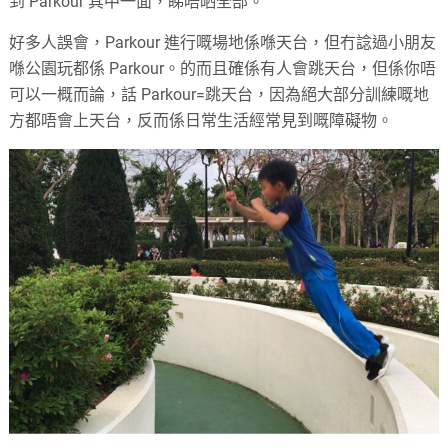
到 Parkour 其中一面，睇唔晒全部。
好多人誤會，Parkour 進行嘅場地係喺天台，但冇諗過小朋友
喺公園玩都係 Parkour。的而且確係有人會跳天台，但係你唔
可以一概而論，話 Parkour=跳天台，因為絕大部分訓練嘅地
方都唔會上天台，反而係日常生活經常見到嘅障礙物。