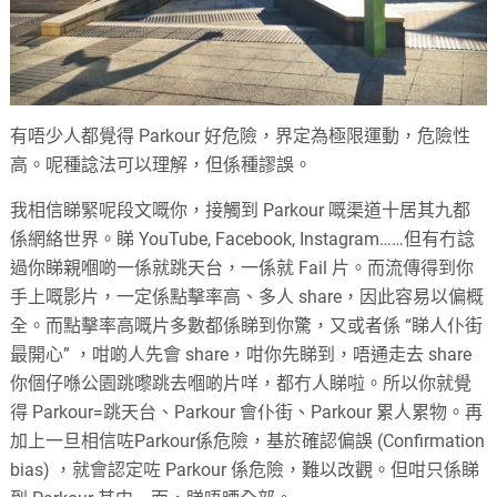
有唔少人都覺得 Parkour 好危險，界定為極限運動，危險性
高。呢種諗法可以理解，但係種謬誤。
我相信睇緊呢段文嘅你，接觸到 Parkour 嘅渠道十居其九都
係網絡世界。睇 YouTube, Facebook, Instagram……但有冇諗
過你睇親嗰啲一係就跳天台，一係就 Fail 片。而流傳得到你
手上嘅影片，一定係點擊率高、多人 share，因此容易以偏概
全。而點擊率高嘅片多數都係睇到你驚，又或者係 “睇人仆街
最開心” ，咁啲人先會 share，咁你先睇到，唔通走去 share
你個仔喺公園跳嚟跳去嗰啲片咩，都冇人睇啦。所以你就覺
得 Parkour=跳天台、Parkour 會仆街、Parkour 累人累物。再
加上一旦相信咗Parkour係危險，基於確認偏誤 (Confirmation
bias) ，就會認定咗 Parkour 係危險，難以改觀。但咁只係睇