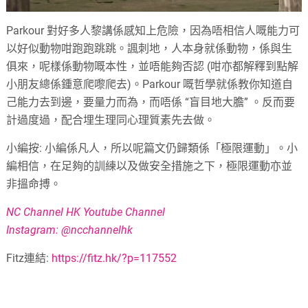
Parkour 對好多人黎講係感知上危險，因為唔相信人嘅能力可
以好似動物咁跑跑跳跳。諷刺地，人本身就係動物，係與生
俱來，呢樣係動物嘅本性，並唔能夠否認 (咁亦都解釋到點解
小朋友總係鍾意爬嚟爬去)。Parkour 嘅哲學就係教你知道自
己能力去到邊，要量力而為，而唔係 “盲目地大膽” 。反而要
計過度過，配合埋生理同心理質素先去做。
小編按: 小編係凡人，所以呢篇文仍歸類係「極限運動」。小
編相信，在足夠的訓練以及做安全措施之下，極限運動亦並
非搵命搏。
NC Channel HK Youtube Channel
Instagram: @ncchannelhk
Fitz連結:
https://fitz.hk/?p=117552