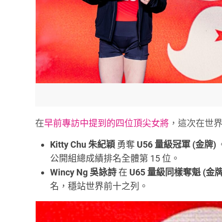
在
早前專訪中提到的四位頂尖女將
，這次在世
Kitty Chu 朱紀穎
勇奪
U56 量級冠軍 (金牌)
公開組總成績排名全體第 15 位。
Wincy Ng 吳詠詩
在
U65 量級同樣奪魁 (金牌
名，穩站世界前十之列。