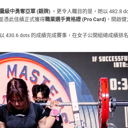
2 量級中勇奪亞軍 (銀牌)
。更令人矚目的是，她以 482.8 do
並憑此佳績正式獲得
職業選手資格證 (Pro Card)
，開啟健
430.6 dots 的成績完成賽事，在女子公開組總成績排名