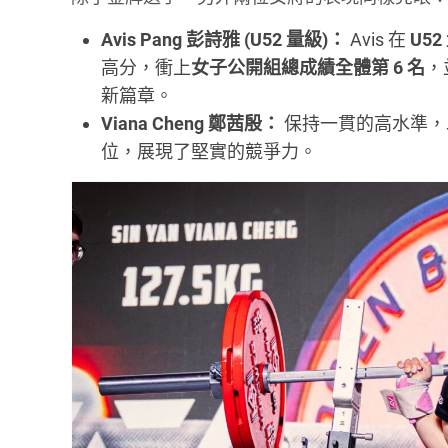
Avis Pang 彭詩雅 (U52 量級)：
Avis 在
U5
高分，衝上
女子公開組總成績全體第 6 名
，
新篇章。
Viana Cheng 鄭茜殷：
保持一貫的高水準，以 
位，展現了堅實的競爭力。