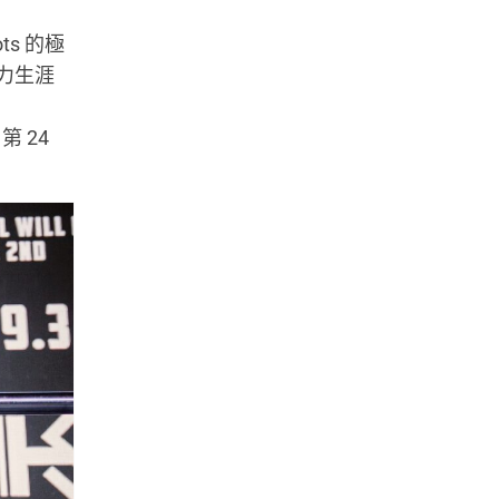
ts 的極
力生涯
第 24