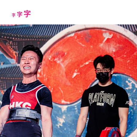
Increase
字
Reset
Decrease
字
字
font
font
font
size.
size.
size.