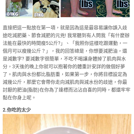
直接把這一點放在第一項，就是因為這是最容易讓你誤入歧
途吃減肥藥、節食減肥的元兇! 我常聽到有人問我「有什麼辦
法能在最快的時間瘦5公斤?」、「我照你這樣吃跟運動，一
個月可以瘦幾公斤？」，我的回答總是，你想要減肥油，還
是減數字? 要減數字很簡單，不吃不喝讓身體掉了肌肉與水
分，3天後的晚上你就可以抱著你的體重計安詳的做個好夢
了。肌肉與水份都比脂肪重，如果第一步，你將目標設定為
減幾公斤，那麼它會帶你走向減肌肉與減水份的歧途，你最
討厭的肥油(脂肪)在你為了達標而沾沾自喜的同時，都還牢牢
黏在你身上呢。
2.你吃的太少