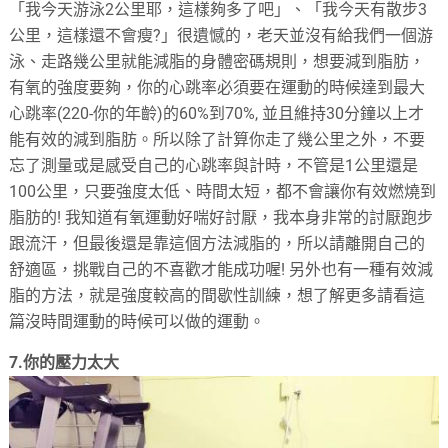
「我今天游泳2公里耶，這樣夠多了吧」、「我今天有散步3
公里，這樣還不會瘦?」很遺憾的，老天並沒有給我們一個游
泳、走路幾公里就能減脂的身體密碼規則，想要減到脂肪，
有氧的強度要夠，你的心跳率必須要在運動的時候達到最大
心跳率(220-你的年齡)的60%到70%, 並且維持30分鐘以上才
能有效的減到脂肪。所以除了計算你走了幾公里之外，不要
忘了測量或是感受自己的心跳率與計時，不管是1公里還是
100公里，只要強度太低、時間太短，都不會讓你有效燃燒到
脂肪的! 我知道有氧運動好喘好討厭，我本身非常的討厭跑步
跟流汗，但最後還是靠這個方法減脂的，所以請離開自己的
舒適區，挑戰自己的不喜歡才能成功喔! 另外也有一種有效減
脂的方法，就是強度較高的間歇性訓練，想了解更多請看這
篇沒時間運動的時候可以做的運動。
7.你的壓力太大