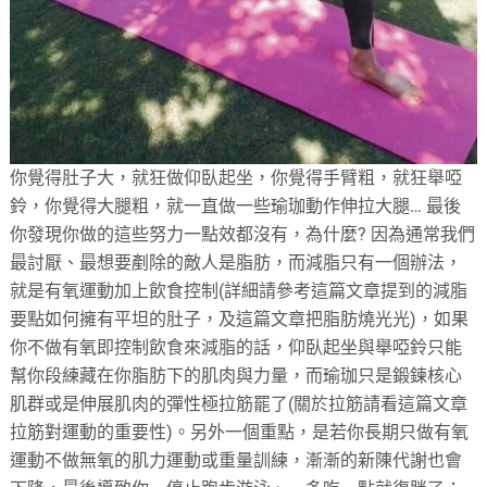
你覺得肚子大，就狂做仰臥起坐，你覺得手臂粗，就狂舉啞
鈴，你覺得大腿粗，就一直做一些瑜珈動作伸拉大腿… 最後
你發現你做的這些努力一點效都沒有，為什麼? 因為通常我們
最討厭、最想要剷除的敵人是脂肪，而減脂只有一個辦法，
就是有氧運動加上飲食控制(詳細請參考這篇文章提到的減脂
要點如何擁有平坦的肚子，及這篇文章把脂肪燒光光)，如果
你不做有氧即控制飲食來減脂的話，仰臥起坐與舉啞鈴只能
幫你段練藏在你脂肪下的肌肉與力量，而瑜珈只是鍛鍊核心
肌群或是伸展肌肉的彈性極拉筋罷了(關於拉筋請看這篇文章
拉筋對運動的重要性)。另外一個重點，是若你長期只做有氧
運動不做無氧的肌力運動或重量訓練，漸漸的新陳代謝也會