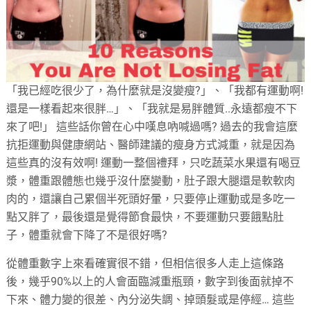
「我已經吃很少了，為什麼就是沒變瘦?」、「我都有運動啊!
還是一樣看起來很胖…」、「我就是易胖體質..永遠都瘦不下
來了吧!」 這些話你曾在心中嘆息吶喊過嗎? 過去的我會這麼
抗拒運動與健康網站、醫師建議的瘦身方式減重，就是因為
這些真的沒有效啊! 運動一整個禮拜，只吃蔬菜水果還有喝豆
漿，體重跟體態也幾乎沒什麼變動，肚子跟大腿還是軟軟肉
肉的，還讓自己累個半死頭好暈，只要停止運動或是多吃一
點又胖了，最後還是覺得節食最快，不要運動只要餓點肚
子，體重就會下降了不是很好嗎?
從體重數字上來看確實很不錯，但相信很多人走上這條路
後，幾乎90%以上的人會面臨減重瓶頸，數字到後面就掉不
下來、體力變的很差、內分泌失調、掉頭髮或是停經… 這些