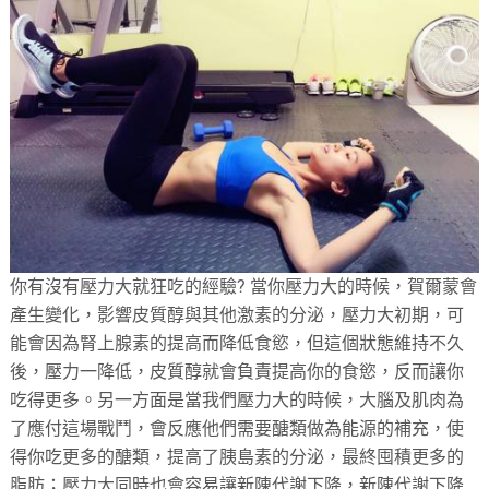
你有沒有壓力大就狂吃的經驗? 當你壓力大的時候，賀爾蒙會
產生變化，影響皮質醇與其他激素的分泌，壓力大初期，可
能會因為腎上腺素的提高而降低食慾，但這個狀態維持不久
後，壓力一降低，皮質醇就會負責提高你的食慾，反而讓你
吃得更多。另一方面是當我們壓力大的時候，大腦及肌肉為
了應付這場戰鬥，會反應他們需要醣類做為能源的補充，使
得你吃更多的醣類，提高了胰島素的分泌，最終囤積更多的
脂肪；壓力大同時也會容易讓新陳代謝下降，新陳代謝下降