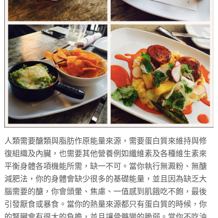
人類需要醣類與脂肪作原能量來源，需要蛋白質來維持與修
復組織及內臟，也需要其他營養例如纖維素及各種維生素來
平衡身體各項機能所需，缺一不可。當你執行無澱粉、無醣
減肥法，你的身體會缺少很多的基礎能量，並且因為缺乏大
腦需要的醣，你會頭暈、焦慮、一值感到肌餓吃不飽，最後
引發厭食或暴食。當你的熱量來源都只有蛋白質的時候，你
的腎臟會有很大的負擔，並且讓骨骼變的脆弱。當你不吃油