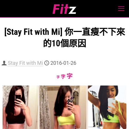
[Stay Fit with Mi] 你一直瘦不下來
的10個原因
Stay Fit with Mi
2016-01-26
Increase
字
Reset
Decrease
字
字
font
font
font
size.
size.
size.