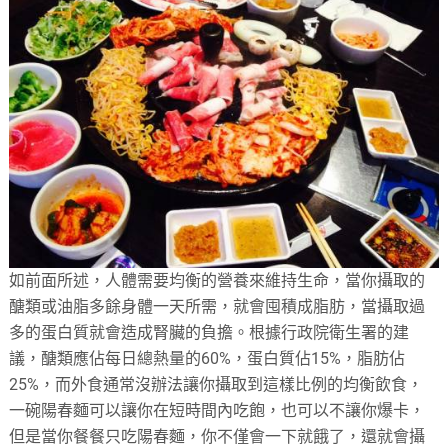
如前面所述，人體需要均衡的營養來維持生命，當你攝取的
醣類或油脂多餘身體一天所需，就會囤積成脂肪，當攝取過
多的蛋白質就會造成腎臟的負擔。根據行政院衛生署的建
議，醣類應佔每日總熱量的60%，蛋白質佔15%，脂肪佔
25%，而外食通常沒辦法讓你攝取到這樣比例的均衡飲食，
一碗陽春麵可以讓你在短時間內吃飽，也可以不讓你爆卡，
但是當你餐餐只吃陽春麵，你不僅會一下就餓了，還就會攝