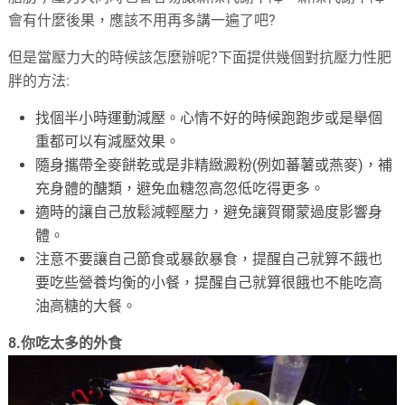
會有什麼後果，應該不用再多講一遍了吧?
但是當壓力大的時候該怎麼辦呢?下面提供幾個對抗壓力性肥
胖的方法:
找個半小時運動減壓。心情不好的時候跑跑步或是舉個
重都可以有減壓效果。
隨身攜帶全麥餅乾或是非精緻澱粉(例如蕃薯或燕麥)，補
充身體的醣類，避免血糖忽高忽低吃得更多。
適時的讓自己放鬆減輕壓力，避免讓賀爾蒙過度影響身
體。
注意不要讓自己節食或暴飲暴食，提醒自己就算不餓也
要吃些營養均衡的小餐，提醒自己就算很餓也不能吃高
油高糖的大餐。
8.你吃太多的外食