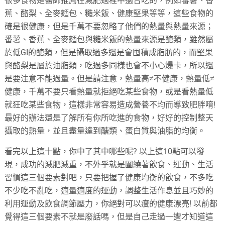
很多食物是醫師推薦在減肥過程中適合吃的，例如蕃薯、香
蕉、酪梨、全麥麵包、糙米飯、健康堅果等等，這些食物的
確是很健康，但是千萬不要忽略了他們的熱量與熱量來源；
番薯、香蕉、全麥麵包與糙米飯的熱量來源是醣類，雖然屬
於低GI的醣類，但是攝取過多還是會囤積成脂肪的，而堅果
與酪梨是屬於油脂類，吃過多同樣也會不小心爆卡，所以還
是要注意不能過量。但是請注意，熱量高≠不健康，熱量低≠
健康，千萬不要只看熱量就拒絕吃某些食物，或是看熱量低
就狂吃某些食物，這樣非常容易造成營養不均而導致肥胖唷!
最好的辦法還是了解所有你所吃進的食物，好好的控制整天
攝取的熱量，並且盡量達到醣類、蛋白質與油脂的均衡。
看完以上這十點，你中了其中哪些呢? 以上這10點可以發
現，成功的減肥減重，不外乎就是圍繞著飲食、運動、生活
習慣這三個要素對吧，只要把握了健康均衡的飲食，不多吃
不少吃不亂吃，適量適度的運動，調整生活作息並且巧妙的
利用運動及飲食調節壓力，你絕對可以瘦的健康漂亮! 以前都
覺得這三個要素不就是廢話嗎，但是自己走過一遭才知道這