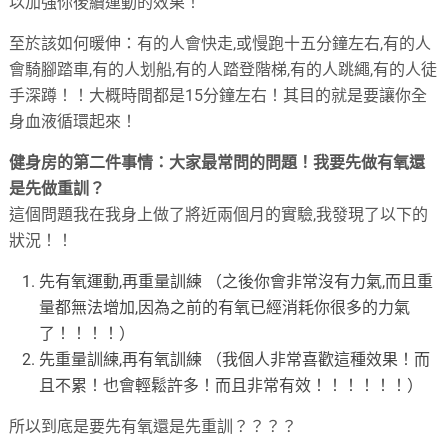
以加強你後續運動的效果！
至於該如何暖伸：有的人會快走,或慢跑十五分鐘左右,有的人
會騎腳踏車,有的人划船,有的人踏登階梯,有的人跳繩,有的人徒
手深蹲！！大概時間都是15分鐘左右！其目的就是要讓你全
身血液循環起來！
健身房的第二件事情：大家最常問的問題！我要先做有氧還
是先做重訓？
這個問題我在我身上做了將近兩個月的實驗,我發現了以下的
狀況！！
先有氧運動,再重量訓練 （之後你會非常沒有力氣,而且重
量都無法增加,因為之前的有氧已經消耗你很多的力氣
了！！！！）
先重量訓練,再有氧訓練 （我個人非常喜歡這種效果！而
且不累！也會輕鬆許多！而且非常有效！！！！！！）
所以到底是要先有氧還是先重訓？？？？