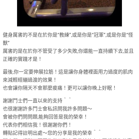
健身厲害的不是在於你是“教練”,或是你是“冠軍”,或是你是“怪
獸”
厲害的是在於你不管受了多少失敗,你還能一直持續下去,並且
正確的實踐才是！
最後,你一定要伸展拉筋！這是讓你身體裡面用力過度的肌肉
來減輕經繃過渡的效果！
也會讓你隔天不會那麼痠痛！更可以讓你晚上好眠！
謝謝鬥士們一直以來的支持＾＾
也很謝謝許多鬥士會私訊問我許多問題～
會被你們問問題,能夠回答是我的榮幸！
代表你們相信我！很謝謝你們！
轉貼記得註明出處～您的分享是我的榮幸＾＾