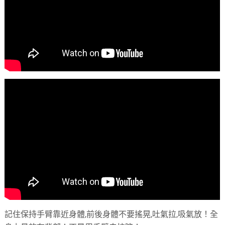
記住保持手臂靠近身體,前後身體不要搖晃,吐氣拉,吸氣放！全