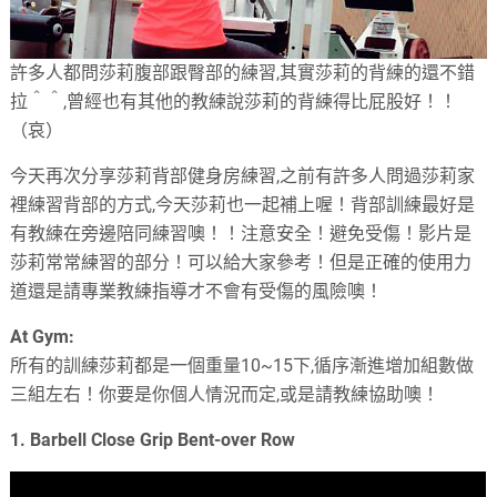
許多人都問莎莉腹部跟臀部的練習,其實莎莉的背練的還不錯
拉＾＾,曾經也有其他的教練說莎莉的背練得比屁股好！！
（哀）
今天再次分享莎莉背部健身房練習,之前有許多人問過莎莉家
裡練習背部的方式,今天莎莉也一起補上喔！背部訓練最好是
有教練在旁邊陪同練習噢！！注意安全！避免受傷！影片是
莎莉常常練習的部分！可以給大家參考！但是正確的使用力
道還是請專業教練指導才不會有受傷的風險噢！
At Gym:
所有的訓練莎莉都是一個重量10~15下,循序漸進增加組數做
三組左右！你要是你個人情況而定,或是請教練協助噢！
1. Barbell Close Grip Bent-over Row