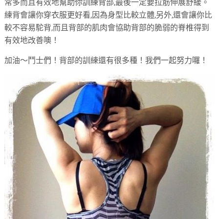
常多而且有效地幫助你訓練背部,最後一定要拉筋伸展舒緩。
練背會讓你穿衣服更好看,因為身型比較立體,另外,還會讓你比
較不容易駝背,而且背部的肌肉會協助背部的脆弱的脊椎得到
有效地改善噢！
加油～鬥士們！背部的訓練還有很多種！我們一起努力囉！