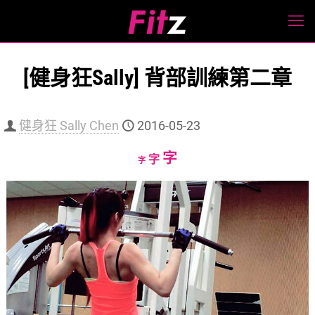
[健身狂Sally] 背部訓練第二章
健身狂 Sally Chen
2016-05-23
Increase
字
Reset
Decrease
字
字
font
font
font
size.
size.
size.