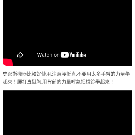
史密斯機器比較好使用,注意腰挺直,不要用太多手臂的力量舉
起來！腰打直挺胸,用背部的力量呼氣把槓鈴舉起來！