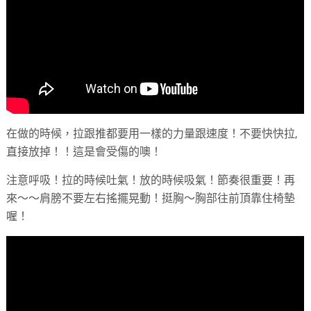
在做的時候，拉跟推都要用一樣的力量跟速度！不要快快拉,
直接放掉！！這是會受傷的噢！
注意呼吸！拉的時候吐氣！放的時候吸氣！節奏很重要！再
來～～肩膀不要左右搖擺晃動！挺胸～胸部往前頂靠住椅墊
喔！