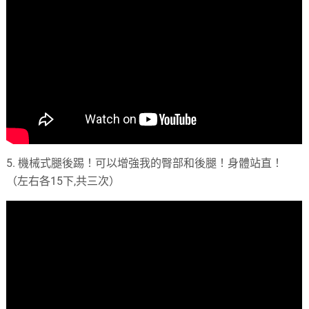
5. 機械式腿後踢！可以增強我的臀部和後腿！身體站直！
（左右各15下,共三次）