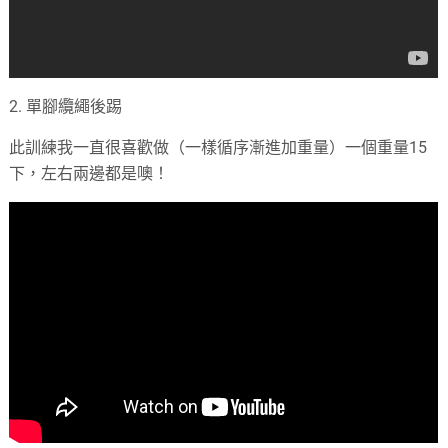
2. 單腳纜繩後踢
此訓練我一直很喜歡做（一樣循序漸進加重量）一個重量15
下，左右兩邊都是噢！