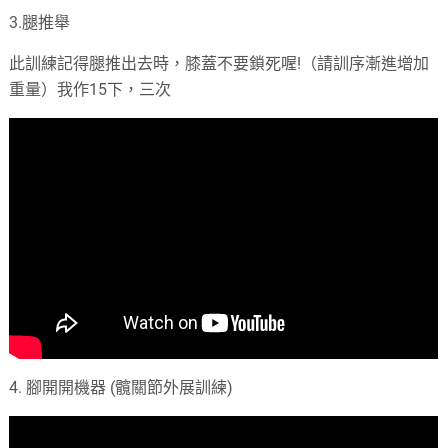
3.腿推舉
此訓練記得腿推出去時，膝蓋不要鎖死喔!（請訓序漸進增加
重量）我作15下，三次
4. 腳開開機器 (髖關節外展訓練)