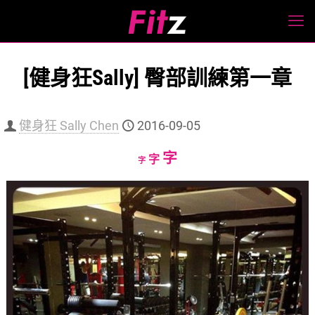
[健身狂Sally] 臀部訓練第一章
健身狂 Sally Chen
2016-09-05
Increase
字
Reset
Decrease
字
字
font
font
font
size.
size.
size.