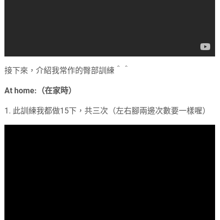
接下來，介紹我常作的臀部訓練＾＾
At home:（在家時）
1. 此訓練我都做15下，共三次（左右腳兩邊次數要一樣喔）