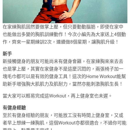
在家練胸肌固然要做掌上壓，但只要動動腦筋，即使在家中
也能做出多變的胸肌訓練動作！今次小編先為大家送上4個動
作，齊來一星期練訓2次，連續做8個星期，讓胸肌升級！
新手
新接觸健身的朋友可能尚未有健身會籍，在家練胸來來去去
也是掌上壓，其實在家健身不是這麼沉悶的，兩張椅子加一
塊毛巾都可以是有效的健身工具！這次的Home Workout能幫
助新手增強胸大肌肌力及肌耐力，當然亦能刺激胸肌生長！
當大家可以輕易完成這Workout，再上健身室也未遲。
有健身經驗
至於有健身經驗的朋友，可能放工沒有時間上健身室，又或
者早上想練一練胸肌，這個Workout亦都很適合，不過你可能