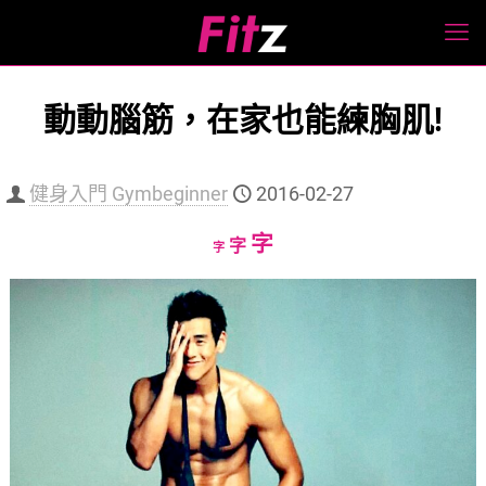
動動腦筋，在家也能練胸肌!
健身入門 Gymbeginner
2016-02-27
Increase
字
Reset
Decrease
字
字
font
font
font
size.
size.
size.